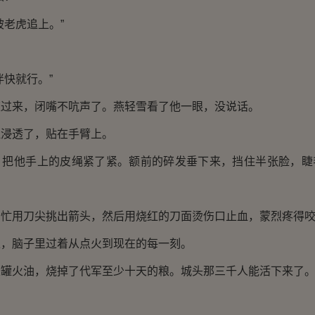
被老虎追上。”
伴快就行。”
应过来，闭嘴不吭声了。燕轻雪看了他一眼，没说话。
血浸透了，贴在手臂上。
，把他手上的皮绳紧了紧。额前的碎发垂下来，挡住半张脸，睫
帮忙用刀尖挑出箭头，然后用烧红的刀面烫伤口止血，蒙烈疼得
上，脑子里过着从点火到现在的每一刻。
五罐火油，烧掉了代军至少十天的粮。城头那三千人能活下来了