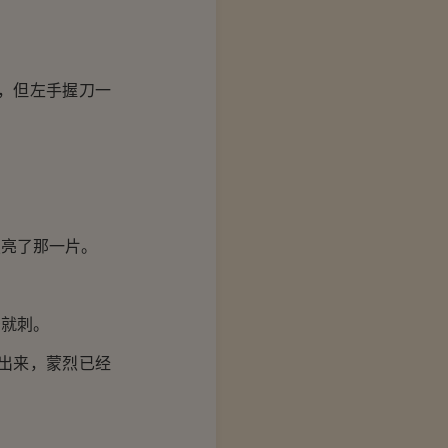
，但左手握刀一
照亮了那一片。
矛就刺。
出来，蒙烈已经