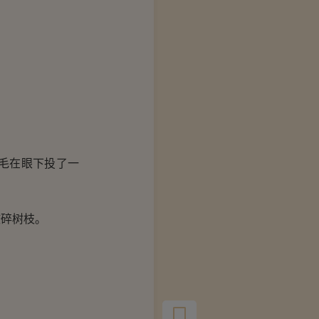
毛在眼下投了一
咬碎树枝。
。