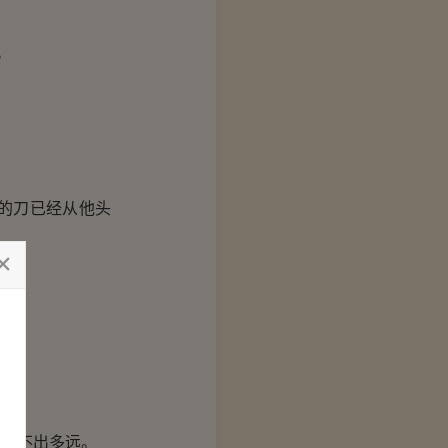
。
的刀已经从他头
，听不出多远。