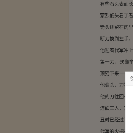
有些石头表面
蒙烈低头看了看
箭头还留在肉
断刀换到左手
他迎着代军冲
第一刀，砍翻
顶劈下来——
他偏头，刀锋
他的刀往回一
连砍三人，刀
丑时已经过了
代军的火把在