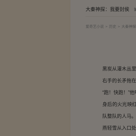
大秦神探：我要封侯
爱奇艺小说
>
历史
>
大秦神探
黑炭从灌木丛
右手的长矛拖
“跑！快跑！”
身后的火光映
队整队的人马
燕轻雪从入口