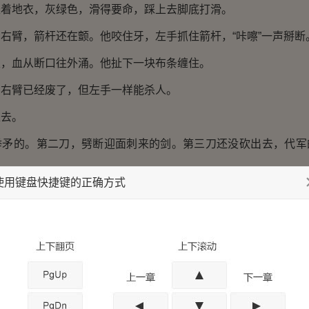
长着地衣，灰绿色，滑得要命，踩上去脚底打滑。
右臂，箭杆还在颤。他咬住牙，左手抓住箭杆，“咔嚓”一声掰断
里，血从断口往外涌。他扯下一块布条缠住。
。右臂已经废了，但左手一样能杀人。
上去。
举矛的。第二刀，劈断迎面刺来的剑。第三刀还没砍出去，代军
使用键盘快捷键的正确方式
擦着耳朵过去，削掉一绺头发。
带，划过那人的大腿。血喷出来，人跪倒在地。
钝了。第四刀砍在盾牌上，震得左手发麻，断刀差点脱手。
大半。
山腰上散成一团，有人用赵地口音在吼叫，声音在山谷里来回撞