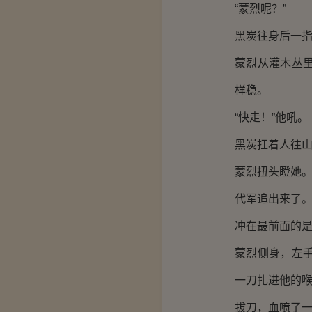
“蒙烈呢？”
黑炭往身后一
蒙烈从灌木丛
样稳。
“快走！”他吼。
黑炭扛着人往
蒙烈扭头瞪她
代军追出来了
冲在最前面的
蒙烈侧身，左
一刀扎进他的
拔刀，血喷了