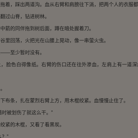
上拖着，踩出两道沟。血从右臂和肩膀往下淌，把两个人的衣服
爬翻过山脊，钻进树林。
个中箭的同伴拖到树后面，蹲在暗处握着刀。
山谷里回荡，火把光在山腰上晃动，像一串萤火虫。
追——至少暂时没有。
上，脸色白得像纸。右臂的伤口还在往外渗血，左肩上有一道深
了。
撕下布条，扎在蒙烈右臂上方，用木棍绞紧。血慢慢止住了。
猎时被划伤了就这么干。”
看绞紧的木棍，又看了看黑炭。
？”