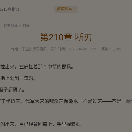
阅读到94%
第210章 断刃
：我要封侯
>
目录
第210章 断刃
作者：
千里独行云随风
发布时间：
2026-04-30 13:35
字数：
1,765
里撞出来，左肩扛着那个中箭的郡兵。
在地上划出一道沟。
他嗓子都劈了。
红了半边天。代军大营的喊杀声像潮水一样涌过来——不是一两
。
处闪出来，弓已经背回肩上，手里握着剑。