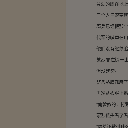
蒙烈的脚在地
三个人连滚带
郡兵已经把那
代军的喊声在
他们没有继续
蒙烈靠在树干
但没砍透。
整条胳膊都麻
黑炭从衣服上
“俺爹教的，打
蒙烈低头看了
“你爹还教过什么