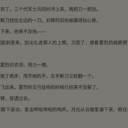
经到了。三个代军士兵同时冲上来，两把刀一把剑。
，断刀挡住左边的一刀。右臂的旧伤被震得钻心疼。
劈下来，他来不及挡——
侧面刺进来，剑尖扎进那人的上臂。刀歪了，擦着蒙烈的肩膀劈
住蒙烈的衣领，用力一拽。
她拖了两步，甩开她的手，左手断刀又砍翻一个。
面飞出来。蒙烈听见弓弦响的时候已经来不及躲了。
小臂，穿透过去。
在脚下滚动，发出哗啦哗啦的响声。月光从云缝里漏下来，照在