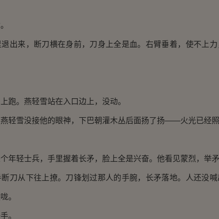
指。
里退出来，断刀横在身前，刀身上全是血。右臂垂着，使不上力
山上跑。燕轻雪站在入口边上，没动。
。燕轻雪没接他的眼神，下巴朝灌木丛后面扬了扬——火光已经
。
是个年轻士兵，手里握着长矛，脸上全是兴奋。他看见蒙烈，举
手断刀从下往上撩。刀锋划过那人的手腕，长矛落地。人还没喊
喉咙。
一手。