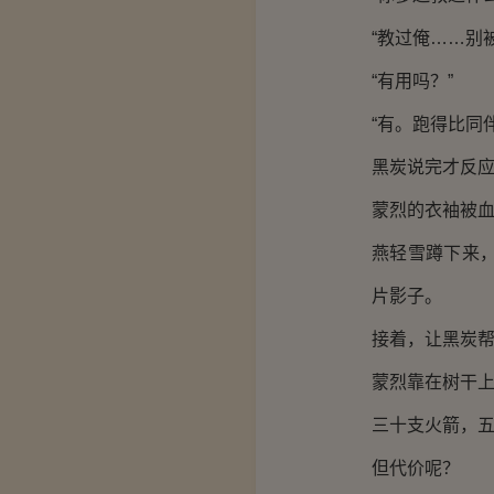
“教过俺……别
“有用吗？”
“有。跑得比同
黑炭说完才反
蒙烈的衣袖被
燕轻雪蹲下来
片影子。
接着，让黑炭
蒙烈靠在树干
三十支火箭，
但代价呢？