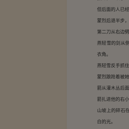
但后面的人已
蒙烈后退半步
第二刀从右边
燕轻雪的剑从
衣角。
燕轻雪反手抓
蒙烈踉跄着被
箭从灌木丛后
箭扎进他的右
山坡上的碎石
白的光。