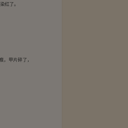
都染红了。
痕，甲片碎了，