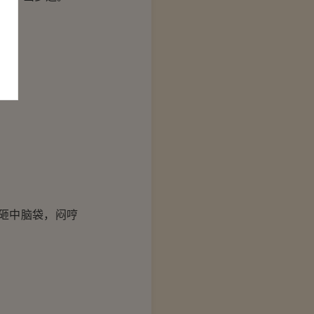
砸中脑袋，闷哼