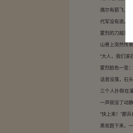
偶尔有箭飞上来
代军没有退。
蒙烈的刀越来
山脊上突然传
“大人，我们滚
蒙烈脸色一变：
话音没落，石
三个人扑倒在
一声就没了动
“快上来！”郡
黑炭跑下来，