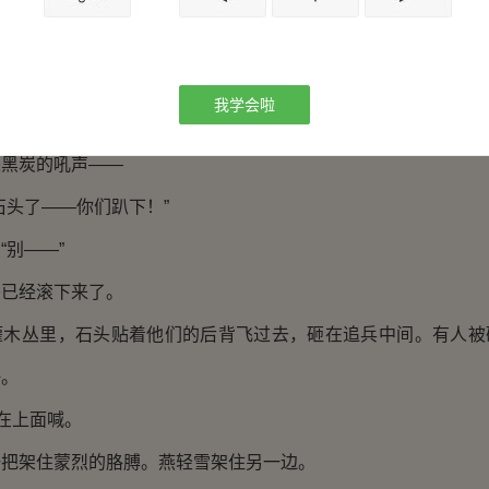
，扎进树干里，“噗”的一声闷响，箭尾颤几下就不动了。
前面的人倒下，后面的人踩着尸体继续冲。
我学会啦
越慢。燕轻雪的剑也开始迟钝。
来黑炭的吼声——
石头了——你们趴下！”
“别——”
头已经滚下来了。
灌木丛里，石头贴着他们的后背飞过去，砸在追兵中间。有人被
静。
兵在上面喊。
一把架住蒙烈的胳膊。燕轻雪架住另一边。