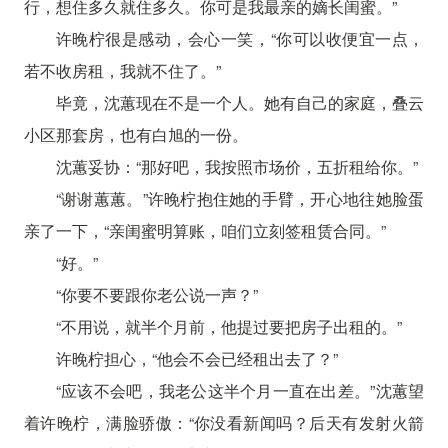
行，想住多久就住多久。你可是我最亲的嫡长闺蜜。”
许晚柠很是感动，会心一笑，“你可以收便宜一点，
若不收房租，我就不住了。”
毕竟，沈蕙现在不是一个人。她有自己的家庭，叠云
小区那套房，也有白旭的一份。
沈蕙妥协：“那好吧，我按照市场价，五折租给你。”
“谢谢蕙蕙。”许晚柠抱住她的手臂，开心地往她脸蛋
亲了一下，“亲闺蜜明算账，咱们立刻签租赁合同。”
“好。”
“你要不要跟你老公说一声？”
“不用说，就半个月前，他提过要把房子出租的。”
许晚柠担心，“他会不会已经租出去了？”
“应该不会吧，我老公这半个月一直在出差。”沈蕙望
着许晚柠，满脸骄傲：“你没看新闻吗？后天有发射火箭