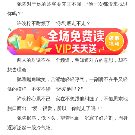
驰曜对于她的逐客令充耳不闻，“他一次都没来找过
你吗？”
许晚柠不耐烦了，“你到底走不走？”
两人的对话不在一个频道，明知道对方的意思，却不
想去理会。
驰曜嘴角噙笑，苦涩地轻轻呼气，一副满不在乎又轻
佻的模样，不依不饶，“还爱他吗？”
许晚柠心累不已，实在不想跟他纠缠了，不假思索地
脱口而出：“爱，很爱，所以，你能走了吗？”
驰曜抿唇，低下头，望着地面，沉寂了好片刻，周身
逐渐泛起一股冷气场。