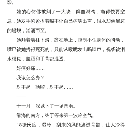
影。
她的心仿佛被剜了一大块，鲜血淋漓，痛得快要窒
息，她双手紧紧捂着嘴不让自己痛哭出声，泪水却像崩坏
的堤坝，汹涌而至。
她顺着墙往下滑，蹲在地上，控制不住身体的抖动，
嘴巴被她捂得死死的，只能从喉咙发出呜咽声，视线被泪
水模糊，脸蛋和手背都湿透。
好痛好痛……
我该怎么办？
对不起，驰曜，对不起……
——
十一月，深城下了一场暴雨。
靠海的南方，终于等来第一波冷空气。
18摄氏度，湿冷，刮来的风能渗进骨髓，让人冷得