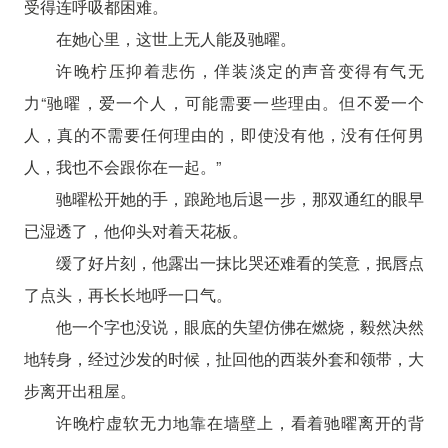
受得连呼吸都困难。
在她心里，这世上无人能及驰曜。
许晚柠压抑着悲伤，佯装淡定的声音变得有气无
力“驰曜，爱一个人，可能需要一些理由。但不爱一个
人，真的不需要任何理由的，即使没有他，没有任何男
人，我也不会跟你在一起。”
驰曜松开她的手，踉跄地后退一步，那双通红的眼早
已湿透了，他仰头对着天花板。
缓了好片刻，他露出一抹比哭还难看的笑意，抿唇点
了点头，再长长地呼一口气。
他一个字也没说，眼底的失望仿佛在燃烧，毅然决然
地转身，经过沙发的时候，扯回他的西装外套和领带，大
步离开出租屋。
许晚柠虚软无力地靠在墙壁上，看着驰曜离开的背