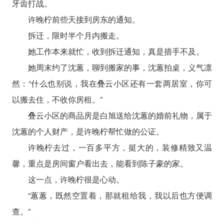
牙齿打战。
许晚柠前些天接到房东的通知。
拆迁，限时半个月内搬走。
她工作本来就忙，收到拆迁通知，真是措手不及。
她周末约了沈蕙，聊到搬家的事，沈蕙拍桌，义气凛
然：“什么也别说，我在叠云小区还有一套两居室，你可
以搬去住，不收你房租。”
叠云小区的商品房是白旭送给沈蕙的婚前礼物，属于
沈蕙的个人财产，是许晚柠帮忙做的公证。
许晚柠去过，一百多平方，挺大的，装修精致又温
馨，重点是房间窗户看出去，能看到陈子豪的家。
这一点，许晚柠很是心动。
“蕙蕙，既然空置着，那就租给我，我以后也方便调
查。”