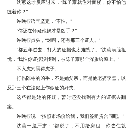
沈蕙这才反应过来，“陈子豪就住对面楼，你不怕他
缠着你？”
许晚柠语气坚定，“不怕。”
“你还在怀疑他妈才是凶手？”
许晚柠点头，“对啊，还有那三个证人。”
“都五年过去，打人的证据也太难找了。”沈蕙满脸担
忧，“我怕你证据没找到，被陈子豪那个浑蛋给缠上。”
不入虎穴焉得虎子。
打伤陈彬的凶手，不是她父亲，而是他老婆李雪，以
及那三个在法庭上作假证的奸夫。
这些都是她的怀疑，暂时还没找到有力的证据去翻
案。
许晚柠说：“按照市场价给我，我们签租赁合同吧。”
沈蕙一脸严肃：“都说了，不用给房租，你去住就