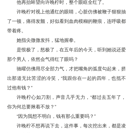
他再抬眸望向许晚柠时，整个眼眶全红了。
许晚柠对视上他通红的眼睛，心脏仿佛被鞭子狠狠抽
了一顿，痛得发颤，好似看到血肉模糊的鞭痕，连呼吸都
带着疼。
她指尖微微发抖，猛地握拳。
是恨极了，怒极了，在五年后的今天，听到她说还爱
那个男人，依然会气得红了眼吗？
驰曜仿佛用尽全部力气，才把嘴角的弧度勾起来，挤
出那道无比苦涩的冷笑，“我跟你在一起的四年，也抵不
过他有钱？”
许晚柠心如刀割，声音几乎无力，“都过去五年了，
你为何总要揪着不放？”
“因为我想不明白，钱有那么重要吗？”
许晚柠不想再说下去，这件事，每次挖出来，都是凌