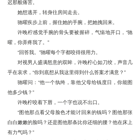
迟那般痛苦。
她想逃开，转身往房间走去。
驰曜疾步上前，握住她的手腕，把她拽回来。
许晚柠感觉手腕的骨头要被握碎，气恼地开口，“驰
曜，你弄疼我了。”
“回答我。”驰曜每个字都咬得很用力。
对视男人盛满怒意的双眸，许晚柠心如刀绞，声音几
乎在哀求，“你到底想从我这里得到什么答案才满意？”
驰曜问：“他一个纨绔，靠他父母给钱度日，你能图
他多少钱？”
许晚柠咬着下唇，一个字也说不出口。
“图他那点看父母脸色才能讨回来的钱吗？图他那张
白白嫩嫩的脸吗？还是图他那条比你还细的腰？他在床上
有力气吗？”