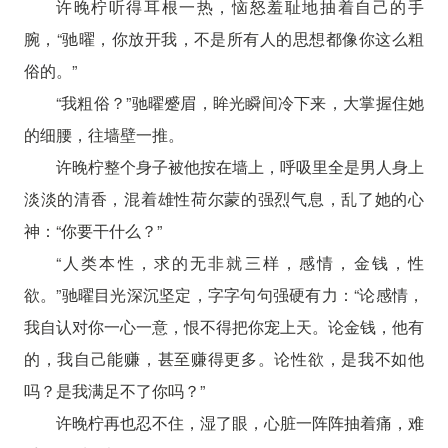
许晚柠听得耳根一热，恼怒羞耻地抽着自己的手
腕，“驰曜，你放开我，不是所有人的思想都像你这么粗
俗的。”
“我粗俗？”驰曜蹙眉，眸光瞬间冷下来，大掌握住她
的细腰，往墙壁一推。
许晚柠整个身子被他按在墙上，呼吸里全是男人身上
淡淡的清香，混着雄性荷尔蒙的强烈气息，乱了她的心
神：“你要干什么？”
“人类本性，求的无非就三样，感情，金钱，性
欲。”驰曜目光深沉坚定，字字句句强硬有力：“论感情，
我自认对你一心一意，恨不得把你宠上天。论金钱，他有
的，我自己能赚，甚至赚得更多。论性欲，是我不如他
吗？是我满足不了你吗？”
许晚柠再也忍不住，湿了眼，心脏一阵阵抽着痛，难