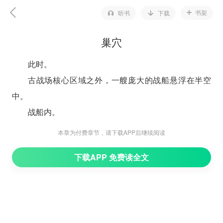
书架
听书
下载
巢穴
此时。
古战场核心区域之外，一艘庞大的战船悬浮在半空
中。
战船内。
带队来的那个老者，和三个中年男子，都是盘膝而
本章为付费章节，请下载APP后继续阅读
坐，在等待考核的结束。
下载APP 免费读全文
“东方长老，你觉得，这一次考核，东域能有多少年
轻天才，能顺利通过考核呢？”
其中一个中年男子，突然开声说道。
“难说。