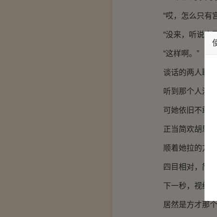
“哎，怎么只有
“没来，听说本
“这样啊。”
谈话的两人聊
听到那个人没
可她依旧不敢
正当简欢胡思乱
顺着她拉的方
四目相对，简
下一秒，视线
居然是方才那