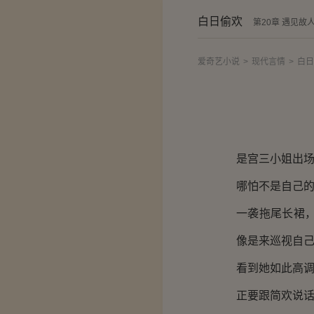
白日偷欢
第20章 遇见故
爱奇艺小说
>
现代言情
>
白日
是宫三小姐出
哪怕不是自己
一袭拖尾长裙
像是来巡视自
看到她如此高
正要跟简欢说