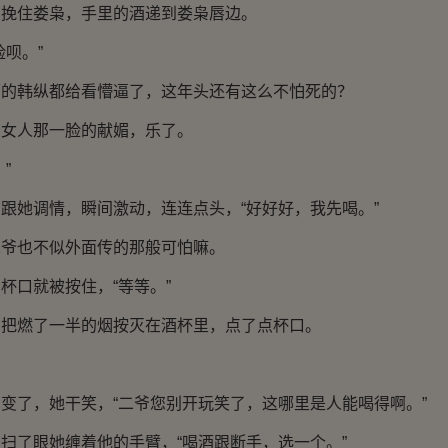
的挽住娄枭，手里的酒递到娄枭唇边。
脸呗。”
面的韩纵都给看懵逼了，这年头还有这么不怕死的？
看女人那一脸的献媚，乐了。
”
跟她调情，瞬间激动，连连点头，“好好好，我先喝。”
二爷也不似外面传的那般可怕嘛。
杯口就被按住，“等等。”
，把燃了一半的烟按灭在酒杯里，点了点杯口。
变了，她干笑，“二爷您别开玩笑了，这哪里是人能喝得啊。”
扫了眼她缠着他的手臂，“喝酒跟断手，选一个。”