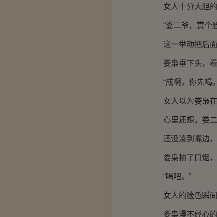
女人十分大胆
“娄二爷，赏个
这一举动把后
娄枭垂下头，
“成啊，你先喝。
女人以为娄枭在
心里还想，娄
还没凑到嘴边，
娄枭抽了口烟
“喝吧。”
女人的脸色瞬间
娄枭漫不经心的