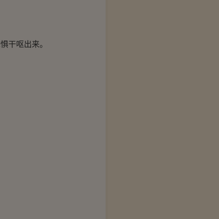
恐惧干呕出来。