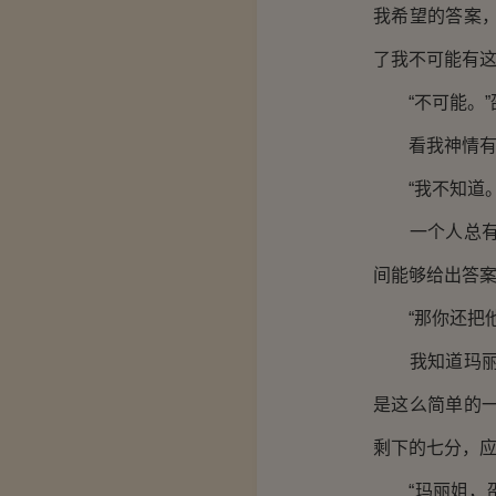
我希望的答案
了我不可能有
“不可能。”
看我神情有些
“我不知道。
一个人总有些
间能够给出答
“那你还把他找
我知道玛丽说
是这么简单的
剩下的七分，
“玛丽姐，邵