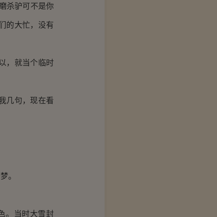
磨杀驴可不是你
们的大忙，没有
以，就当个临时
我几句，现在看
梦。
色。当时大雪封