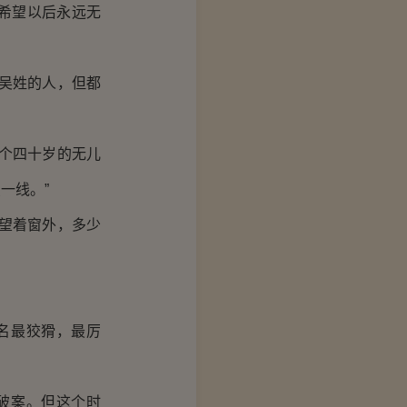
希望以后永远无
吴姓的人，但都
个四十岁的无儿
一线。”
望着窗外，多少
名最狡猾，最厉
破案。但这个时