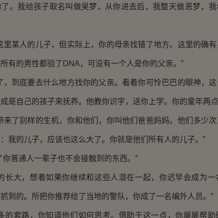
你了。我给孩子取名叫做吴梦，从你进去后，我整天做恶梦，我
里某人的儿子，但实际上，你的母亲找错了地方。这里的确有
所有的男性都验了DNA，可没有一个人是你的父亲。”
，到底要去什么地方找你的父亲。看着你可怜巴巴的眼神，这
成是自己的孩子来抚养。他教你识字，送你上学。你的童年两点
来了别样的生机，你和他们，你叫他们爸爸妈妈。他们多少次
：我的儿子，应该也这么大了。你就是他们所有人的儿子。”
你普通人一辈子也不会接触到的东西。”
长大，想着如果你继续和这些人混在一起，你迟早会成为一
抓到的。所把你推荐给了当地的警队，你成了一名编外人员。”
的套路，你知道他们如何思考。借助于这一点，你屡屡帮助