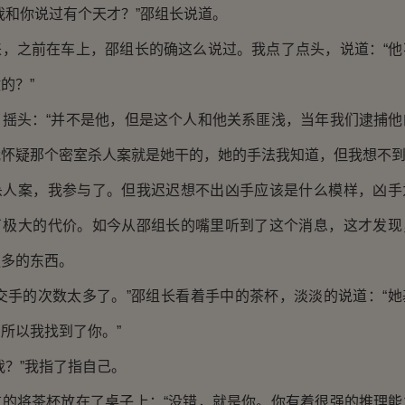
和你说过有个天才？”邵组长说道。
之前在车上，邵组长的确这么说过。我点了点头，说道：“他
的？”
头：“并不是他，但是这个人和他关系匪浅，当年我们逮捕他
怀疑那个密室杀人案就是她干的，她的手法我知道，但我想不到
案，我参与了。但我迟迟想不出凶手应该是什么模样，凶手
了极大的代价。如今从邵组长的嘴里听到了这个消息，这才发现
更多的东西。
手的次数太多了。”邵组长看着手中的茶杯，淡淡的说道：“她
所以我找到了你。”
？”我指了指自己。
将茶杯放在了桌子上：“没错，就是你。你有着很强的推理能