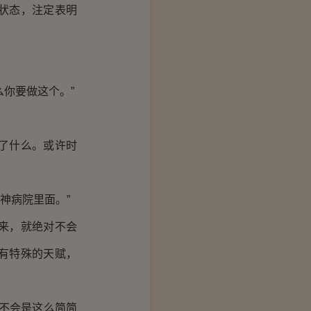
状态，注定表明
你要做这个。”
了什么。或许时
神病院里面。”
来，就绝对不会
有特殊的天赋，
不会是这么简简