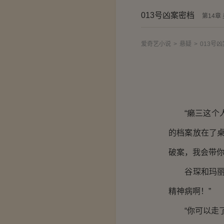
013号凶案密档
第14章
爱奇艺小说
>
悬疑
>
013号
“癞三这个人
的档案放在了
破案，我会带你
谷琛和玛丽站
精神病啊！”
“你可以走了。