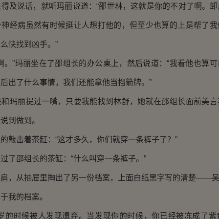
及说话，就听玛丽说道：“邵世林，这就是你的不对了啊。卸
个神经病虽然有时候挺让人想打他的，但至少也算的上是帮了我
么快找到凶手。”
。”玛丽坐在了邵组长的办公桌上，然后说道：“我看他也算可
后出了什么事情，我们还能拿他当挡箭牌。”
玛丽提过一嘴，只要我能找到林舒，她就在邵组长面前美言
是说到做到。
敲击着茶缸：“这才多久，你们就穿一条裤子了？”
了邵组长的茶缸：“什么叫穿一条裤子。”
，从抽屉里掏出了另一份档案，上面白纸黑字写的清楚——吴
于我的档案。
的时候被人发现遗弃。当发现你的时候，你已经被冻成了紫