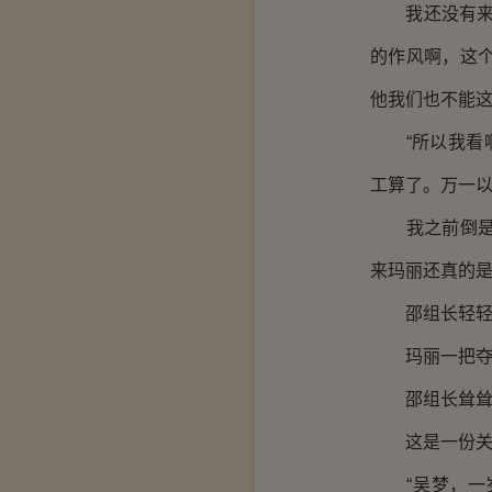
我还没有来得
的作风啊，这
他我们也不能这
“所以我看啊
工算了。万一以
我之前倒是和
来玛丽还真的
邵组长轻轻的
玛丽一把夺过
邵组长耸耸肩
这是一份关
“吴梦，一岁