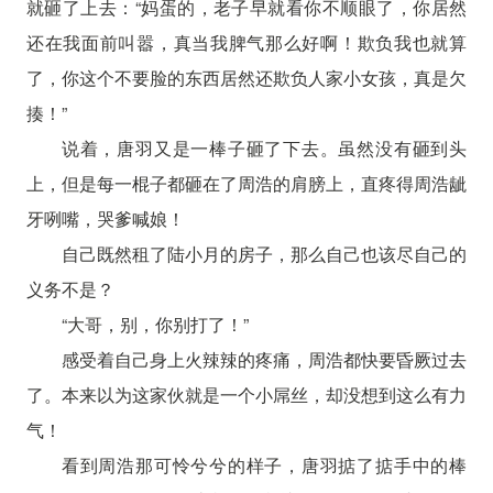
就砸了上去：“妈蛋的，老子早就看你不顺眼了，你居然
还在我面前叫嚣，真当我脾气那么好啊！欺负我也就算
了，你这个不要脸的东西居然还欺负人家小女孩，真是欠
揍！”
说着，唐羽又是一棒子砸了下去。虽然没有砸到头
上，但是每一棍子都砸在了周浩的肩膀上，直疼得周浩龇
牙咧嘴，哭爹喊娘！
自己既然租了陆小月的房子，那么自己也该尽自己的
义务不是？
“大哥，别，你别打了！”
感受着自己身上火辣辣的疼痛，周浩都快要昏厥过去
了。本来以为这家伙就是一个小屌丝，却没想到这么有力
气！
看到周浩那可怜兮兮的样子，唐羽掂了掂手中的棒