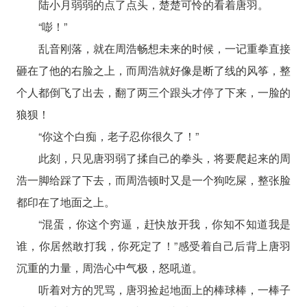
陆小月弱弱的点了点头，楚楚可怜的看着唐羽。
“嘭！”
乱音刚落，就在周浩畅想未来的时候，一记重拳直接
砸在了他的右脸之上，而周浩就好像是断了线的风筝，整
个人都倒飞了出去，翻了两三个跟头才停了下来，一脸的
狼狈！
“你这个白痴，老子忍你很久了！”
此刻，只见唐羽弱了揉自己的拳头，将要爬起来的周
浩一脚给踩了下去，而周浩顿时又是一个狗吃屎，整张脸
都印在了地面之上。
“混蛋，你这个穷逼，赶快放开我，你知不知道我是
谁，你居然敢打我，你死定了！”感受着自己后背上唐羽
沉重的力量，周浩心中气极，怒吼道。
听着对方的咒骂，唐羽捡起地面上的棒球棒，一棒子