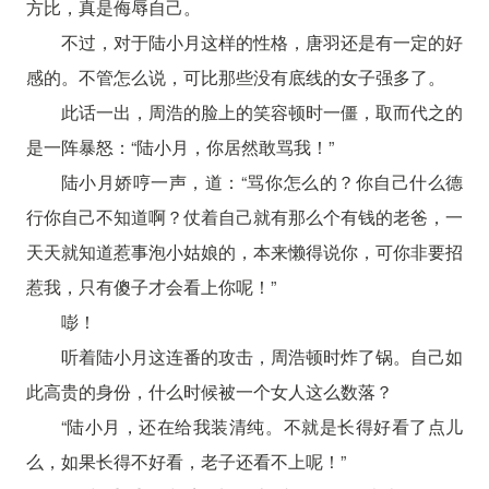
方比，真是侮辱自己。
不过，对于陆小月这样的性格，唐羽还是有一定的好
感的。不管怎么说，可比那些没有底线的女子强多了。
此话一出，周浩的脸上的笑容顿时一僵，取而代之的
是一阵暴怒：“陆小月，你居然敢骂我！”
陆小月娇哼一声，道：“骂你怎么的？你自己什么德
行你自己不知道啊？仗着自己就有那么个有钱的老爸，一
天天就知道惹事泡小姑娘的，本来懒得说你，可你非要招
惹我，只有傻子才会看上你呢！”
嘭！
听着陆小月这连番的攻击，周浩顿时炸了锅。自己如
此高贵的身份，什么时候被一个女人这么数落？
“陆小月，还在给我装清纯。不就是长得好看了点儿
么，如果长得不好看，老子还看不上呢！”