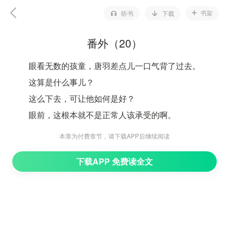
书架
听书
下载
番外（20）
眼看无数的孩童，唐羽差点儿一口气背了过去。
这算是什么事儿？
这么下去，可让他如何是好？
眼前，这根本就不是正常人该承受的啊。
朱琳不敢去看唐羽，战战兢兢，直接跪在了唐羽的面
本章为付费章节，请下载APP后继续阅读
前：“大人，对不起，这一切都是我的错，我愿意接受惩
下载APP 免费读全文
罚。”
虽然是唐宝宝的主意，但是她确实照做了。
而现在。
这算是