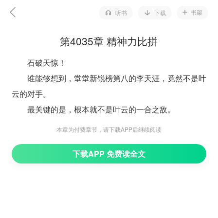
书架
听书
下载
第4035章 精神力比拼
石破天惊！
谁能够想到，堂堂新锐榜第八的李天涯，竟然不是叶
云的对手。
最关键的是，根本就不是叶云的一合之敌。
这特么，实在是太不可思议了！
本章为付费章节，请下载APP后继续阅读
别说是其他人，即便是已经准备好对着叶云尸体进行
下载APP 免费读全文
侮辱的黄龙等三父子，都是当场惊呆了。
已经想好很多，侮辱尸体的方法，也顿时便没有了用
武之地。
更甚，连风无