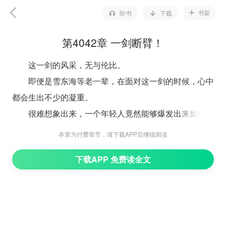
书架
听书
下载
第4042章 一剑断臂！
这一剑的风采，无与伦比。
即便是雪东海等老一辈，在面对这一剑的时候，心中
都会生出不少的凝重。
很难想象出来，一个年轻人竟然能够爆发出来如此强
悍到一剑。
本章为付费章节，请下载APP后继续阅读
至于风无尘的那位老奴，更是惊喜无比，豪迈放言，
下载APP 免费读全文
大意是自己主子这一剑多么多么的无敌，多么多么惊艳。
更是当场有些不要形象的，将胸膛拍的砰砰作响。