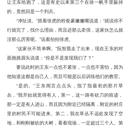
让王东给跑了，这是有史以来第三个在徐一帆手里躲掉
的，竟然回是一个列兵。
“净扯淡。”抓着张虎的程俊豪撇撇嘴说道：“就说你不
行就完了，找什么理由，而且还那么牵强，这家伙怎么就
没那么厉害呢。”说着拍拍张虎。
“这家伙不简单啊。”阮智晨走了出来，现在王东的对
面挑挑眉头说道：“你是不是发现我们了？”
要说此时的王东一点也不紧张，一点也不害怕，因为
他知道这都是自己人，而且可能是以后训练他们的教官。
“是的。”王东闻言点点头，指了指最初的那片草
丛，“我开始就觉得有人，第一，这一路有砍刀的痕迹，
那一定是有人进山，而且因为附近已经隔离，附近的村庄
里的村民不可能进来。第二，我在草丛不远处发现了空
地，和刚刚被砍的大树，看着现场，一定超过三个人。第