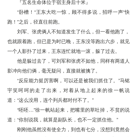
『五名生命体位于宿主身后十米』
“卧槽！“王东大吃一惊，顾不得多说，招呼一声“快
跑！”之后，径直往前跑。
刘军、张虎俩人不知道发生了什么，但一看他跑了，
也就跟着跑，但已是为时已晚，王东没等跑出六步，就见
一个人影扑了过来，王东连忙就地一滚，躲了过去。
他是躲过去了，可刘军和张虎不如他，同样有两道人
影冲向他们俩，毫无疑问，直接就被擒了。
“反应能力挺厉害啊，可以还是被我们抓住了。”马铭
宇笑呵呵的走了出来，对着从地上起来的徐一帆说
道：“这么没用，连个列兵都对付不了。”
“呸呸…”徐一帆站起来，把嘴里的草吐掉，不贫的说
道：“你别说我，就算是副队长，也不一定抓住他。”
刚刚他虽然没有使全力，到也有七分，没想到竟然会