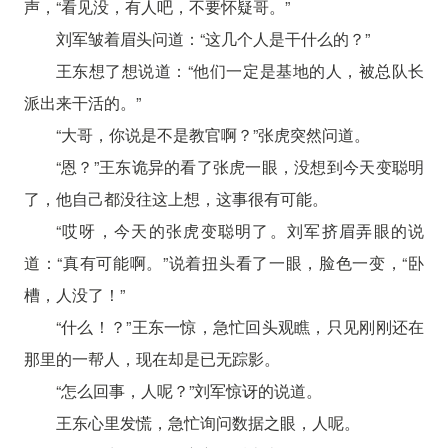
声，“看见没，有人吧，不要怀疑哥。”
刘军皱着眉头问道：“这几个人是干什么的？”
王东想了想说道：“他们一定是基地的人，被总队长
派出来干活的。”
“大哥，你说是不是教官啊？”张虎突然问道。
“恩？”王东诡异的看了张虎一眼，没想到今天变聪明
了，他自己都没往这上想，这事很有可能。
“哎呀，今天的张虎变聪明了。刘军挤眉弄眼的说
道：“真有可能啊。”说着扭头看了一眼，脸色一变，“卧
槽，人没了！”
“什么！？”王东一惊，急忙回头观瞧，只见刚刚还在
那里的一帮人，现在却是已无踪影。
“怎么回事，人呢？”刘军惊讶的说道。
王东心里发慌，急忙询问数据之眼，人呢。