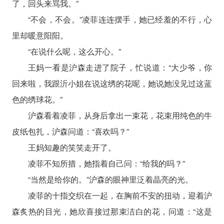
了，回头来骂我。”
“不会，不会。”凌菲连连摆手，她已经羞的不行，心
里却暖意阳阳。
“在说什么呢，这么开心。”
王妈一看是沪森走进了院子，忙说道：“大少爷，你
回来啦，我跟沂小姐在说这绣的花呢，她说她没见过这蓝
色的绣球花。”
沪森看着凌菲，从身后拿出一束花，花束用纯色的牛
皮纸包扎，沪森问道：“喜欢吗？”
王妈知趣的笑笑走开了。
凌菲不知所措，她指着自己问：“给我的吗？”
“当然是给你的。”沪森的眼神里泛着晶亮的光。
凌菲的十指交织在一起，在胸前不安的扭动，迎着沪
森炙热的目光，她欣喜接过那束洁白的花，问道：“这是