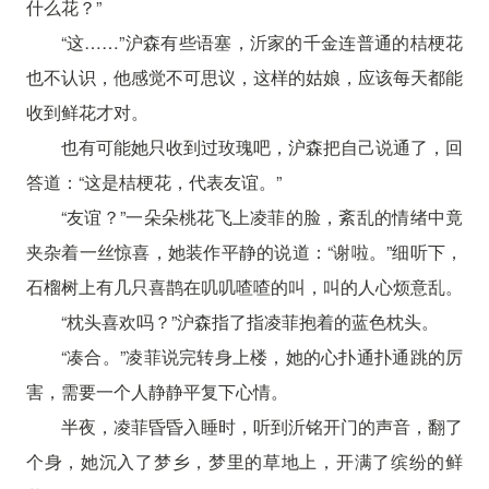
什么花？”
“这……”沪森有些语塞，沂家的千金连普通的桔梗花
也不认识，他感觉不可思议，这样的姑娘，应该每天都能
收到鲜花才对。
也有可能她只收到过玫瑰吧，沪森把自己说通了，回
答道：“这是桔梗花，代表友谊。”
“友谊？”一朵朵桃花飞上凌菲的脸，紊乱的情绪中竟
夹杂着一丝惊喜，她装作平静的说道：“谢啦。”细听下，
石榴树上有几只喜鹊在叽叽喳喳的叫，叫的人心烦意乱。
“枕头喜欢吗？”沪森指了指凌菲抱着的蓝色枕头。
“凑合。”凌菲说完转身上楼，她的心扑通扑通跳的厉
害，需要一个人静静平复下心情。
半夜，凌菲昏昏入睡时，听到沂铭开门的声音，翻了
个身，她沉入了梦乡，梦里的草地上，开满了缤纷的鲜