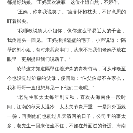
都是好姑娘。”王妈喜欢凌菲，这位小姐自然，不娇作。
“王妈，你拿我说笑了。”凌菲怀抱枕头，不好意思的
盯着脚尖。
“我哪敢说笑大小姐你，像你这么平易近人的千金，
我倒是头一回见。”王妈指指隔壁的宅子，小声说道：“隔
壁的刘小姐，有时来我家串门，从来不把我们老妈子放在
眼里，更别提跟我们说话了。”
凌菲这才知道隔壁住着沪森的青梅竹马，可从昨晚至
今也没见过沪森的父母，便问道：“伯父伯母不在家么，
我和哥哥一直很想拜见一下他们二老呢。”
“老先生和太太每年到立秋，喜欢去海南住一段时
间，江南的秋天太湿冷，太太关节炎严重，一是到外面躲
一躲，再则他们也能过几天清闲的日子，公司里的事太
多，老先生一回来便坐不住，不如在外面过的舒适。海南