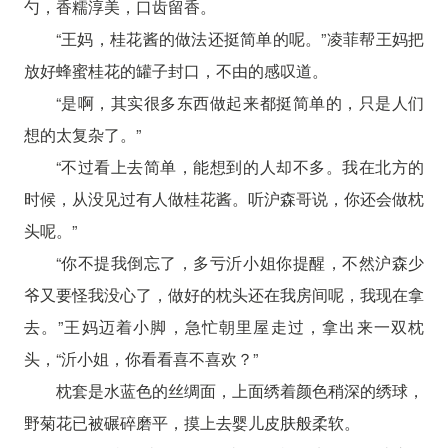
勺，香糯淳美，口齿留香。
“王妈，桂花酱的做法还挺简单的呢。”凌菲帮王妈把
放好蜂蜜桂花的罐子封口，不由的感叹道。
“是啊，其实很多东西做起来都挺简单的，只是人们
想的太复杂了。”
“不过看上去简单，能想到的人却不多。我在北方的
时候，从没见过有人做桂花酱。听沪森哥说，你还会做枕
头呢。”
“你不提我倒忘了，多亏沂小姐你提醒，不然沪森少
爷又要怪我没心了，做好的枕头还在我房间呢，我现在拿
去。”王妈迈着小脚，急忙朝里屋走过，拿出来一双枕
头，“沂小姐，你看看喜不喜欢？”
枕套是水蓝色的丝绸面，上面绣着颜色稍深的绣球，
野菊花已被碾碎磨平，摸上去婴儿皮肤般柔软。