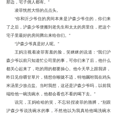
那边，宅子佣人都有。”
凌菲恍然大悟的点点头。
“你和沂少爷住的房间本来是沪森少爷住的，你们来
了之后，沪森少爷便搬到老先生和太太的房里住，把这个
宅子里最好的房间腾出来给你们。”
“沪森少爷真是好人呢。”
王妈注视着凌菲害羞的脸，笑眯眯的说道：“我们沪
森少爷以前只知道忙公司里的事，可你们来了后，他什么
都关心起来了，吃的用的都要操心。他今天早上跟我讲，
昨日见你嚼甘草片，猜想你喉咙不适，特地嘱咐我在鸡头
米汤里少放点盐。当时我想，这还是沪森少爷吗，以前我
端给他一碗洗碗水，他都会看也不看的喝下去。”
说完，王妈哈哈的笑，不忘轻捏凌菲的胳膊，“别跟
沪森少爷说洗碗水的事，不然他以为我真给他喝洗碗水