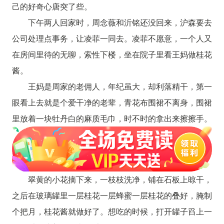
己的好奇心唐突了些。
下午两人回家时，周念薇和沂铭还没回来，沪森要去
公司处理点事务，让凌菲一同去。凌菲不愿意，一个人又
在房间里待的无聊，索性下楼，坐在院子里看王妈做桂花
酱。
王妈是周家的老佣人，年纪虽大，却利落精干，第一
眼看上去就是个爱干净的老辈，青花布围裙不离身，围裙
里放着一块牡丹白的麻质毛巾，时不时的拿出来擦擦手。
翠黄的小花摘下来，一枝枝洗净，铺在石板上晾干，
之后在玻璃罐里一层桂花一层蜂蜜一层桂花的叠好，腌制
个把月，桂花酱就做好了。想吃的时候，打开罐子舀上一