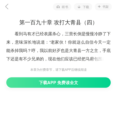
书架
听书
下载
第一百九十章 攻打大青县（四）
看到马有才已经表露杀心，三营长倒是慢慢冷静了下
来，意味深长地说道：“老家伙！你就这么自信今天一定
能杀掉我吗？哼，我以前好歹也是大青县一方之主，手底
下还是有不少兄弟的，现在他们应该已经把马府包围起来
了！哈哈！老实告诉你吧，就算没有赵卫国这档子事情，
本章为付费章节，请下载APP后继续阅读
我也打算在今晚收拾你！”
下载APP 免费读全文
“三营长，不是我小看你，就凭你手上的那点