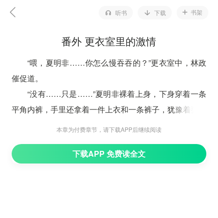
书架
听书
下载
番外 更衣室里的激情
“喂，夏明非……你怎么慢吞吞的？”更衣室中，林政
催促道。
“没有……只是……”夏明非裸着上身，下身穿着一条
平角内裤，手里还拿着一件上衣和一条裤子，犹豫着要不
要走。
本章为付费章节，请下载APP后继续阅读
“林政，我是说……公司的事还没有解决，我们这样
下载APP 免费读全文
出去玩，好么？虽然，我蛮喜欢去看电影，约会的。”明
非低着头问道，期间还不忘了抬头看林政几眼，像个委