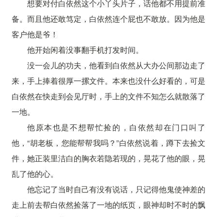
想要对付白依然这个小丫头片子，话他都不用提前准
备。而且他还敢笃定，白依然连个屁也不敢放。因为他是
客户他是爷！
他开始闲着没事翻手机打发时间。
没一会儿的功夫，他看到白依然从大办公间那边走了
来，手上捧着很厚一摞文件。本来也没什么好看的，可是
白依然在快走到会见厅时，手上的文件不知怎么就散落了
一地。
他原本也是不想帮忙捡的，白依然却在门口叫了
他，“胡老板，您能帮帮我吗？”白依然说着，蹲下去捡文
件，她正装里洁白的胸衣若隐若现的，晃花了他的眼，晃
乱了他的心。
他忘记了当时自己有没有说话，只记得他鬼使神差的
走上前去帮白依然捡落了一地的纸页，眼神却时不时的飘