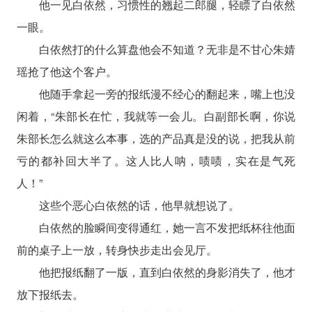
他一见白依然，习惯性的翘起二郎腿，轻瞟了白依然
一眼。
白依然打的什么算盘他会不知道？无非是不甘心朱婧
瑶抢了他这个客户。
他随手拿起一旁的报纸漫不经心的翻起来，嘴上也没
闲着，“朱部长在忙，我就等一会儿。白副部长啊，你说
朱部长怎么就这么本事，选的产品真是没的说，把我从前
亏的都补回大半了。这人比人呐，啧啧，实在是气死
人！”
这些个恶心白依然的话，他早就想说了。
白依然的脸瞬间变得通红，她一言不发把纸杯往他面
前的桌子上一放，转身快步走出会见厅。
他把报纸翻了一版，直到白依然的身影消失了，他才
放下报纸去。