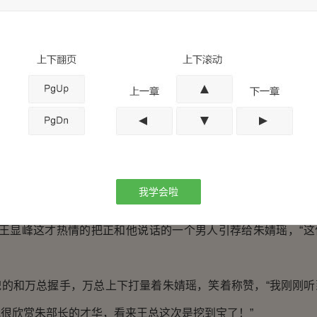
估，给予客户更高的保障。这就是我们平川公司要为客户所做出
更细致。”
头，“朱部长果然厉害。”
平川公司的新部长吗？”
婧瑶的身后传来了一个男声，王显峰回过头去，马上笑了起
让原本有些不融洽的气氛缓和了许多。李总和许磊见有人来
我学会啦
离开了。
王显峰这才热情的把正和他说话的一个男人引荐给朱婧瑶，“这
和万总握手，万总上下打量着朱婧瑶，笑着称赞，“我刚刚听
很欣赏朱部长的才华，看来王总这次是挖到宝了！”