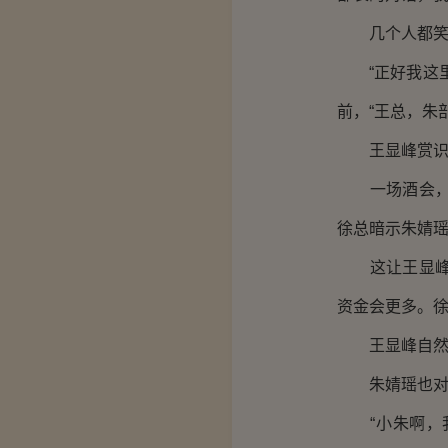
几个人都笑
“正好我这里
前，“王总，朱
王显峰赏识的
一场酒会，除
徐总暗示朱婧
这让王显峰和
资金会更多。
王显峰自然满
朱婧瑶也对自
“小朱啊，我