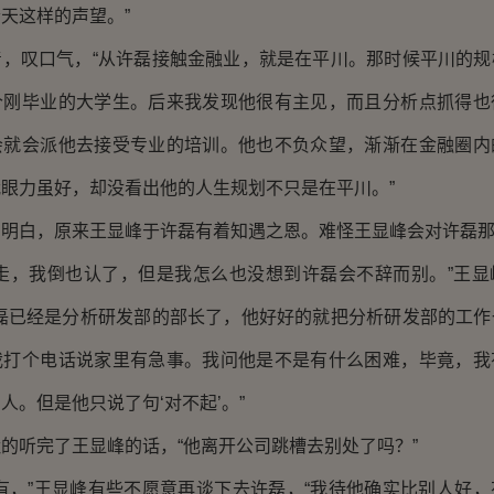
天这样的声望。”
叹口气，“从许磊接触金融业，就是在平川。那时候平川的规
个刚毕业的大学生。后来我发现他很有主见，而且分析点抓得也
会就会派他去接受专业的培训。他也不负众望，渐渐在金融圈内
眼力虽好，却没看出他的人生规划不只是在平川。”
白，原来王显峰于许磊有着知遇之恩。难怪王显峰会对许磊那
，我倒也认了，但是我怎么也没想到许磊会不辞而别。”王显
许磊已经是分析研发部的部长了，他好好的就把分析研发部的工作
我打个电话说家里有急事。我问他是不是有什么困难，毕竟，我
人。但是他只说了句‘对不起’。”
听完了王显峰的话，“他离开公司跳槽去别处了吗？”
，”王显峰有些不愿意再谈下去许磊，“我待他确实比别人好，