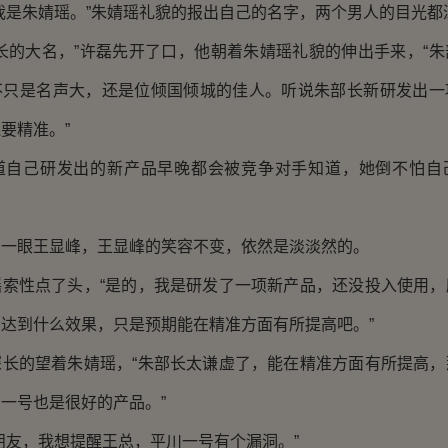
是朱婧瑶。”朱婧瑶礼貌的报出自己的名字，两个男人的目光都
的大名，”许磊先开了口，他朝着朱婧瑶礼貌的伸出手来，“朱
不只是名声大，还是位倾国倾城的佳人。听说朱部长新研发出一
要精准。”
己研发出的新产品早晚都会被竞争对手知道，她倒不怕自
眼王显峰，王显峰的笑容不变，依然是淡淡然的。
性点了头，“是的，我是研发了一项新产品，还没投入使用，
达到什么效果，只是预期能在精准方面有所提高吧。”
的望着朱婧瑶，“朱部长太谦虚了，能在精准方面有所提高，
一号也是很好的产品。”
友，我想提醒王总，平川一号有个漏洞。”