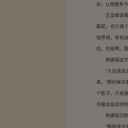
台，让他能有今
王显峰说着，
磊呢，也只是
培养他，有机
在。可是啊，我
朱婧瑶这才明
“人往高处走
来，“那时候
个影子，只给
许磊会是这样的
朱婧瑶沉默的
“那倒是没有