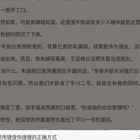
一旁开了口。
如常，可是朱婧瑶知道，这周围不知道有多少人暗中留意这里
顿时阴沉了下来。
是白依然研发的，就算它真的有漏洞，就算是作为朋友，这
磊说出来。而且，依朱婧瑶看来，王显峰从没把许磊当成朋友。
什么，朱婧瑶已微笑着回应许磊的话，“多谢许部长对我们公
号有些问题，所以我们才研发了平川二号，就是在补救的同时
歪了歪，双手插进西裤的口袋里，“你是指的仓位管理吗？”
惊，她没想到许磊竟然也看出了平川一号的漏洞。
方方的承认下来，“是的，许部长说得没错，平川二号确实强
使用键盘快捷键的正确方式