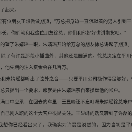
了起来。
有位朋友正想做做期货，”万总把身边一直沉默着的男人引到王
部长，你们就和我这位朋友徐总，你们和他好好讲讲期货吧。”
望了朱婧瑶一眼，朱婧瑶开始给万总的朋友徐总讲起了期货
了有许磊那段小插曲外，其他还是圆满的。徐总决定在平川
瑶，他先期的注入资金会在几百万。
朱婧瑶都听出了弦外之音——只要平川公司操作得足够好，
徐总只提出一个要求，那就是由朱婧瑶亲自来操盘他的帐户。
口中应承，在回去的车里，王显峰还不忘叮嘱朱婧瑶徐总帐户
己刚入职的这个大客户很是关注。王显峰的话又转到了许磊的
想你已经看出来了，我确实对许磊是漠然的，因为当初是平