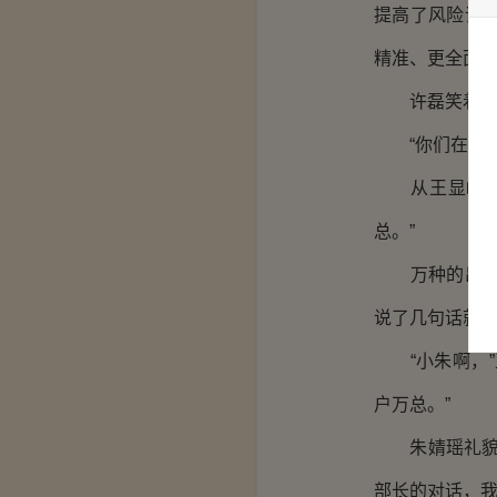
提高了风险评
精准、更全面、
许磊笑着点点
“你们在夸奖
从王显峰和朱
总。”
万种的出现，
说了几句话就
“小朱啊，”
户万总。”
朱婧瑶礼貌的
部长的对话，我