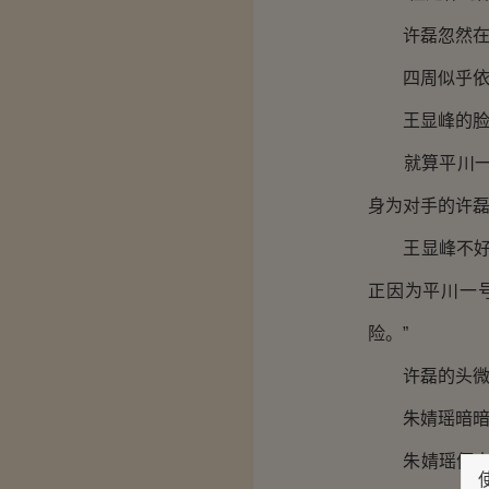
许磊忽然在
四周似乎依然
王显峰的脸色
就算平川一号
身为对手的许
王显峰不好说
正因为平川一
险。”
许磊的头微微
朱婧瑶暗暗吃
朱婧瑶便大大