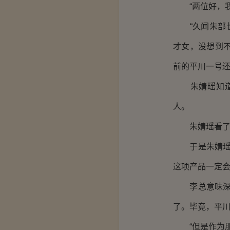
“两位好，我
“久闻朱部长
才女，没想到
前的平川一号还
朱婧瑶知道自
人。
朱婧瑶看了一
于是朱婧瑶索
这项产品一定会
李总意味深长
了。毕竟，平川
“但是作为朋