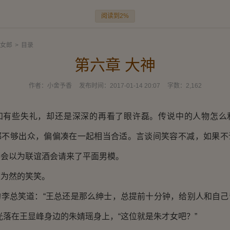
阅读到2%
女郎
>
目录
第六章 大神
作者：
小舍予香
发布时间：
2017-01-14 20:07
字数：
2,162
些失礼，却还是深深的再看了眼许磊。传说中的人物怎么
都不够出众，偏偏凑在一起相当合适。言谈间笑容不减，如果不
瑶会以为联谊酒会请来了平面男模。
为然的笑笑。
总笑道：“王总还是那么绅士，总提前十分钟，给别人和自己
光落在王显峰身边的朱婧瑶身上，“这位就是朱才女吧？”