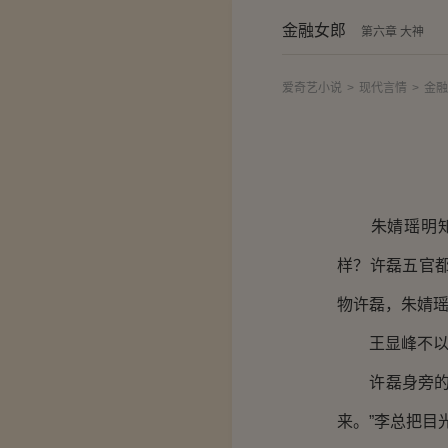
金融女郎
第六章 大神
爱奇艺小说
>
现代言情
>
金融
朱婧瑶明知有
样？许磊五官
物许磊，朱婧
王显峰不以
许磊身旁的李
来。”李总把目