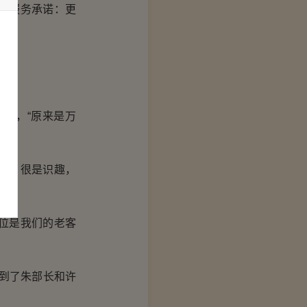
的服务承诺：更
来，“原来是万
了，很是识趣，
位是我们的老客
到了朱部长和许