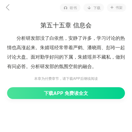
书架
听书
下载
第五十五章 信息会
分析研发部没了白依然，安静了许多，学习讨论的热
情也高涨起来。朱婧瑶经常带着严鹤、潘晓雨、彭玲一起
讨论大盘。面对勤学好问的下属，朱婧瑶并不藏私，做到
有问必答。分析研发部的氛围空前的融合。
金融圈子里也没有白依然的消息，有传闻说白依然去
本章为付费章节，请下载APP后继续阅读
了外地，就连朱婧瑶也以为她会去别家公司，但是白依然
下载APP 免费读全文
并没有去。本来白依然在平川公司