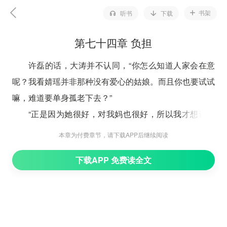
书架
听书
下载
第七十四章 负担
许磊的话，大涛并不认同，“你怎么知道人家会在意
呢？我看婧瑶并非那种没有爱心的姑娘。而且你也要试试
嘛，难道要单身孤老下去？”
“正是因为她很好，对我妈也很好，所以我才想让她
拥有更好的。”许磊玩着桌上的一包纸巾，来回翻转
本章为付费章节，请下载APP后继续阅读
着，“我想，我就算是孤老，也许是个好选择，于自己别
下载APP 免费读全文
人，都是。”
大涛的大手重重的拍在许磊的肩