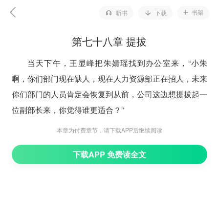
书架
听书
下载
第七十八章 提拔
当天下午，王显峰把朱婧瑶找到办公室来，“小朱
啊，你们部门现在缺人，现在人力资源部正在招人，未来
你们部门的人员肯定会恢复到从前，公司这边想提拔起一
位副部长来，你觉得谁更适合？”
朱婧瑶忽然就想到彭玲这几天的殷勤，原来是因为这
本章为付费章节，请下载APP后继续阅读
件事。可是朱婧瑶都不知道的事，彭玲竟然先她一步知
下载APP 免费读全文
道，说明什么？说明彭玲在公司培养着自己的关