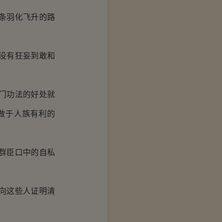
条羽化飞升的路
没有狂妄到敢和
门功法的好处就
做于人族有利的
群臣口中的自私
向这些人证明清