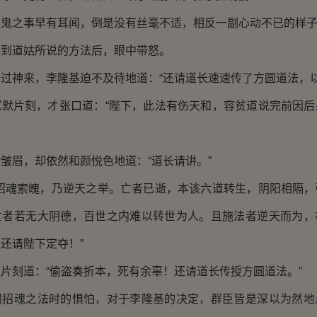
之事早有耳闻，倒是没有丝毫不适，相反一副心动不已的样
道姑所说的方法后，眼中带怒。
神来，李隆基迫不及待地道：“还请道长速速传了方圆道法，以
片刻，才张口道：“陛下，此法有伤天和，容贫道说完前因后
眉，却依然和颜悦色地道：“道长请讲。”
魂索魄，乃逆天之举。亡者已逝，本该六道转生，阴阳相隔，
亡者若无大阴德，百世之内难以转世为人。且施法者逆天而为，
还请陛下定夺！”
刻道：“偷盗奏折本，死有余辜！还请道长传授方圆道法。”
魂之法时的惧怕，对于李隆基的决定，群臣皆是深以为然地