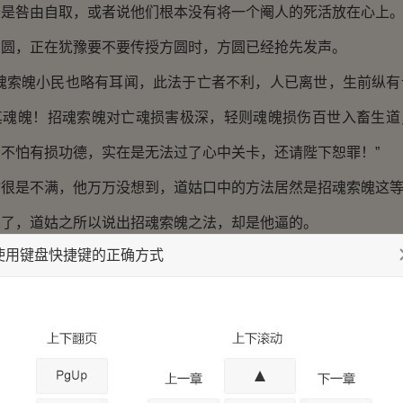
公是咎由自取，或者说他们根本没有将一个阉人的死活放在心上
，正在犹豫要不要传授方圆时，方圆已经抢先发声。
索魄小民也略有耳闻，此法于亡者不利，人已离世，生前纵有
其魂魄！招魂索魄对亡魂损害极深，轻则魂魄损伤百世入畜生道
不怕有损功德，实在是无法过了心中关卡，还请陛下恕罪！”
是不满，他万万没想到，道姑口中的方法居然是招魂索魄这等
，道姑之所以说出招魂索魄之法，却是他逼的。
使用键盘快捷键的正确方式
道姑不满，道姑何尝又对方圆有什么好感！在道姑看来，方
先是逼迫自己说出招魂索魄之法，以此向皇帝邀功，后知道招
，又推托不前！方圆不是小人是什么？
方圆推脱，在场的每个人都是这般想法，就连肖洒也不例外
觉得方圆推脱的好，只要是对方圆有害处，那推脱了就是好