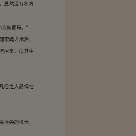
，显然没有将方
去做便是。”
魂索魄之术后，
流招来，搜其生
凡俗之人最惧怕
最顶尖的权贵，