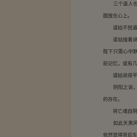
三个道人也看
圆放在心上。
道姑不悦道：
道姑接着说道
陛下只需心中
前记忆，或有几
道姑说得平平
阴阳之说，自
的存在。
将亡魂自阴曹
如此天黑风高
依然觉得背后