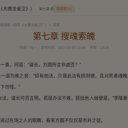
《大唐龙雀卫》）
阅读到1%
第七章 搜魂索魄
噬魂蛛（原名《大唐龙雀卫》）
>
目录
第七章 搜魂索魄
作者：
和一
发布时间：
2017-03-02 11:46
字数：
2,628
喜，问道：“道长，方圆所言非虚否？”
道为难之音：“却有他法，只是此法有损阴德，且对死者魂魄
下勿怪。”
法，道长可否言明。若是办法不难，朕找他人做便是。”李隆基
过在场之人的眼睛，看来方圆不仅仅是市井之徒。