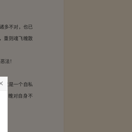
。
诸多不对，也已
，重则魂飞魄散
恶法！
圆就是一个自私
魂索魄对自身不
。
的！