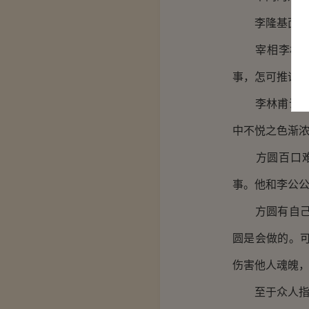
李隆基面无表
宰相李林甫眼
事，怎可推诿不
李林甫说完，
中不悦之色渐
方圆百口难辩
事。他和李公
方圆有自己处
圆是会做的。
伤害他人魂魄
至于众人指责