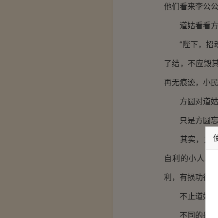
他们看来李公
道姑看看方圆
“陛下，招魂
了结，不应毁
再无痕迹，小民
方圆对道姑很
只是方圆忘了
其实，方圆对
自利的小人。
利，有损功德
不止道姑认为
不同的是肖洒