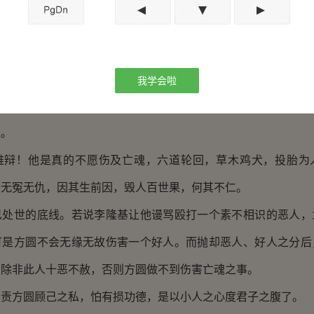
情，沉声不言，群臣已嗡嗡而响。
睛一眨，肃然道：“方壮士，身为大唐子民，为陛下排忧解
前？些许功德，有陛下照顾，你还怕补不回来吗？”
我学会啦
群臣传出一片赞同声，纷纷指责方圆顾己之私。李隆基也扭
浓。
！他是真的不愿伤及亡魂，六道轮回，草木鸡犬，投胎为
公无冤无仇，因其生前因，毁人百世果，何其不仁。
世的底线。若说李隆基让他谩骂殴打一个素不相识的恶人，
可是方圆不会无缘无故伤害一个好人。而抛却恶人、好人之分后
，除非此人十恶不赦，否则方圆做不到伤害亡魂之事。
方圆顾己之私，怕有损功德，是以小人之心度君子之腹了。