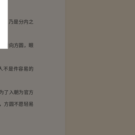
难，乃是分内之
头看向方圆，眼
人不是件容易的
为了入朝为官方
，方圆不愿轻易