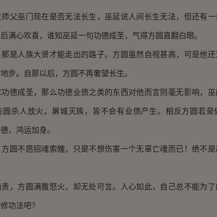
父巫门现在是否无法长生，巫延说人间长生无法，但还有一
听后满心欢喜，谁知巫延一句功德成圣，气得方圆直翻白眼。
是人族大贤才能走出的路子。方圆虽然自视甚高，可是他还
的地步。自那以后，方圆不再奢望长生。
德成圣，那么功德业债之类的东西对他而言则毫无影响，巫
方圆杀人放火，屠城灭族，皆不会有业债产生。相反方圆若是
功德，鸿运加身。
圆不愿招魂索魄，只是不想伤害一个无辜亡魂而已！绝不是
，方圆满腹怒火，却无处可言。人心如此，自己总不能为了
所修功法吧？