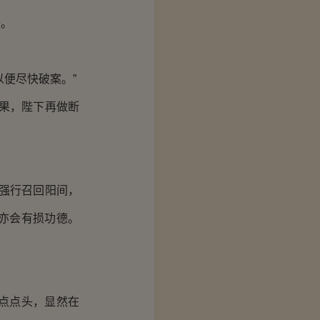
子。
便尽快破案。”
果，陛下再做断
强行召回阳间，
亦会有损功德。
点点头，显然在