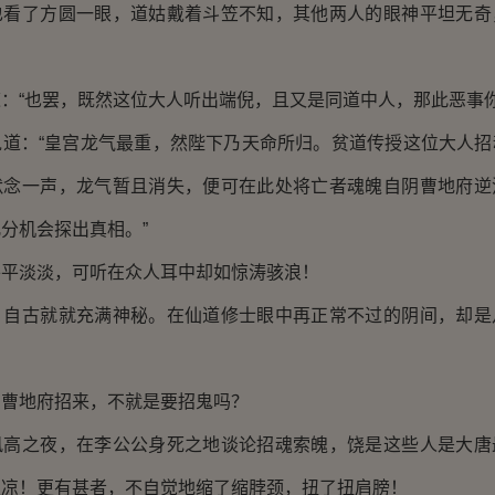
了方圆一眼，道姑戴着斗笠不知，其他两人的眼神平坦无奇
“也罢，既然这位大人听出端倪，且又是同道中人，那此恶事你
：“皇宫龙气最重，然陛下乃天命所归。贫道传授这位大人招
默念一声，龙气暂且消失，便可在此处将亡者魂魄自阴曹地府逆
分机会探出真相。”
淡淡，可听在众人耳中却如惊涛骇浪！
古就就充满神秘。在仙道修士眼中再正常不过的阴间，却是
地府招来，不就是要招鬼吗？
之夜，在李公公身死之地谈论招魂索魄，饶是这些人是大唐
生凉！更有甚者，不自觉地缩了缩脖颈，扭了扭肩膀！