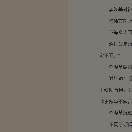
李隆基对神鬼
唯独方圆听到
不等众人回过
道姑又是沉默
定不迟。”
李隆基微微皱
道姑道：“招
于魂魄有损。
此事做与不做，
李隆基沉默片
不同于听闻招