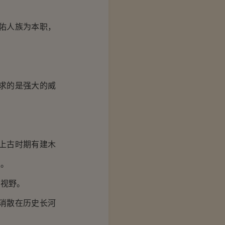
！
佑人族为本职，
求的是强大的威
上古时期有建木
生。
视野。
消散在历史长河