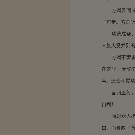
方圆曾问过师
子可走。方圆
功德成圣，那
人族大贤并列
方圆不奢求功
在这里。无论
事，还会积攒
言归正传，方
自利！
面对众人指责
白，而暴露了