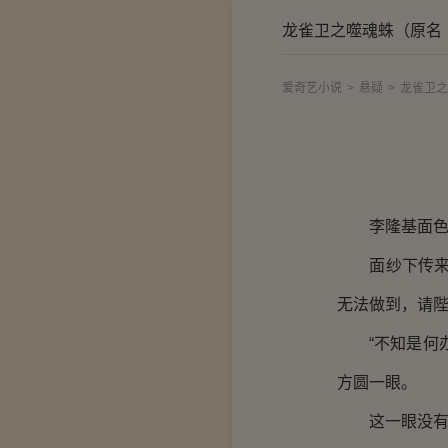
龙雀卫之噬魂蛛（原名
爱奇艺小说
>
悬疑
>
龙雀卫之
李隆基面色一
面纱下传来一
无法做到，请陛
“不知是何办
方圆一眼。
这一眼没有逃