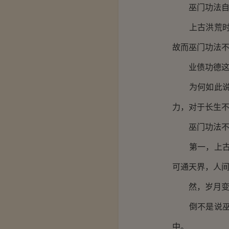
巫门功法自成
上古洪荒时人
故而巫门功法
业债功德这些
为何如此说？
力，对于长生
巫门功法不求
第一，上古洪
可通天界，人
然，岁月变迁
倒不是说巫愿
中。