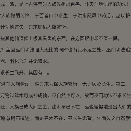
一派，是上古洪荒时人族先祖战百兽、斗天斗地悟出的功法
族微弱可怜，于百兽口中求生，于洪水飓风中苟活，巫以护
不计功德过失，只求庇佑人族繁衍。
其他仙道修士极其看重的东西，在方圆眼中却不值一提。
盖因巫门功法强大无比的同时也有其不足之处。巫门功法追
不老、羽化飞升并无追求。
长生飞升，其因有二。
荒人族势弱，巫只求力保人族繁衍，无力顾及长生。第二，
间万物过建木可成神成仙，巫自然也可以，故而巫门功法不求长
，人族已成人间之主，建木早已不在，巫也慢慢地淡出人们的
意销声匿迹，而是建木不在，巫长生无望，久而久之自然就