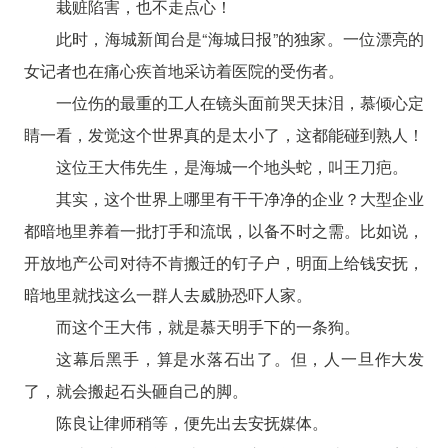
栽赃陷害，也不走点心！
此时，海城新闻台是“海城日报”的独家。一位漂亮的
女记者也在痛心疾首地采访着医院的受伤者。
一位伤的最重的工人在镜头面前哭天抹泪，慕倾心定
睛一看，发觉这个世界真的是太小了，这都能碰到熟人！
这位王大伟先生，是海城一个地头蛇，叫王刀疤。
其实，这个世界上哪里有干干净净的企业？大型企业
都暗地里养着一批打手和流氓，以备不时之需。比如说，
开放地产公司对待不肯搬迁的钉子户，明面上给钱安抚，
暗地里就找这么一群人去威胁恐吓人家。
而这个王大伟，就是慕天明手下的一条狗。
这幕后黑手，算是水落石出了。但，人一旦作大发
了，就会搬起石头砸自己的脚。
陈良让律师稍等，便先出去安抚媒体。