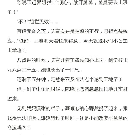
陈晓玉赶紧阻拦，“倾心，放开舅舅，舅舅要去上班
了！”
“不！”阻拦无效……
百般无奈之下，陈宣实在是被缠的不行，只得点头答
应，“也好，工地明天看也来得及，今天就送我们小公主
上学咯！”
八点钟的时候，陈宣开着车载慕倾心上学，到学校正
好八点二十五，她也长出了一口气。
还剩下五分钟，定然来不及在八点半感到工地了！
但，到了中午的时候，陈晓玉忽然急急忙忙地开车赶
过来。
见到妈妈慌张的样子，慕倾心的心骤然提了起来，紧
张得无法呼吸，难道错过了时间，还是不能改变小舅舅的
命运吗？！