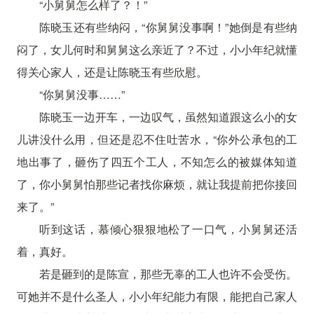
“小舅舅怎么样了？！”
陈晓玉还有些纳闷，“你舅舅没事啊！”她倒是有些纳
闷了，女儿何时和舅舅这么亲近了？不过，小小年纪就懂
得关心家人，还是让陈晓玉有些欣慰。
“你舅舅没事……”
陈晓玉一边开车，一边叹气，虽然知道跟这么小的女
儿讲没什么用，但还是忍不住吐苦水，“你外公承包的工
地出事了，砸伤了四五个工人，不知怎么的被媒体知道
了，你小舅舅怕那些记者找你麻烦，就让我提前把你接回
来了。”
听到这话，慕倾心狠狠地松了一口气，小舅舅还活
着，真好。
若是砸到的是陈宣，那些无辜的工人也许不会受伤。
可她并不是什么圣人，小小年纪能力有限，能把自己家人