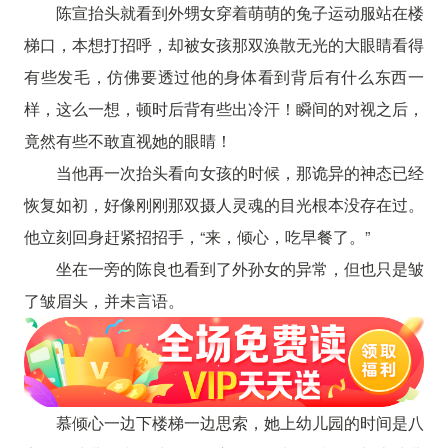
陈宣抬头就看到外甥女穿着萌萌的兔子运动服站在楼
梯口，本想打招呼，却被女孩那双涣散无光的大眼睛看得
有些发毛，仿佛要透过他的身体看到背后有什么东西一
样，这么一想，顿时后背有些出冷汗！瞬间的对视之后，
竟然有些不敢直视她的眼睛！
当他再一次抬头看向女孩的时候，那诡异的神态已经
恢复如初，好像刚刚那双摄人灵魂的目光根本没存在过。
他立刻回身赶紧招招手，“来，倾心，吃早餐了。”
坐在一旁的陈良也看到了外孙女的异常，但也只是皱
了皱眉头，并未言语。
慕倾心一边下楼梯一边思索，她上幼儿园的时间是八