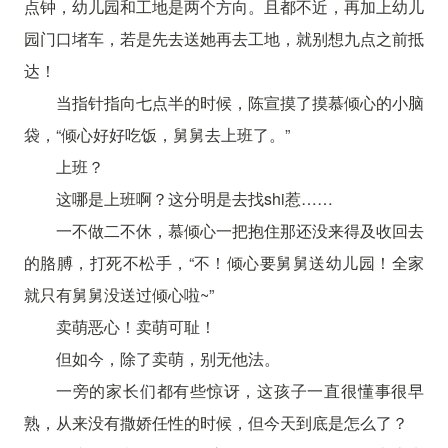
点钟，幼儿园和工地是两个方向。且都不近，再加上幼儿
园门口堵车，若是先去送她再去工地，就别想九点之前抵
达！
当指针指向七点半的时候，陈宣摸了摸慕倾心的小脑
袋，“倾心好好吃饭，舅舅去上班了。”
上班？
这哪是上班啊？这分明是去找shi惹……
一不做二不休，慕倾心一把抱住那还没来得及收回去
的胳膊，打死不松手，“不！倾心要舅舅送幼儿园！全家
就只有舅舅没送过倾心啦~”
卖萌恶心！卖萌可耻！
但如今，除了卖萌，别无他法。
一旁的家长们都有些惊讶，这孩子一直很懂事很早
熟，从来没有撒娇任性的时候，但今天到底是怎么了？