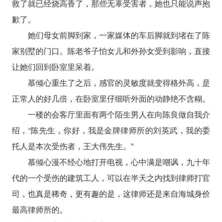
救了就已经烧高香了，那些无辜受害者，她也只能说声抱
歉了。
她们母女前脚到家，一家媒体的车后脚就到堵在了陈
家别墅的门口。陈老爷子怕女儿和外孙女受到影响，直接
让她们回到卧室里呆着。
慕倾心重生了之后，感官的灵敏度就变得格外高，是
正常人的好几倍，在卧室里仔细听外面的动静绝不含糊。
一楼的会客厅里面有两个陌生男人在向陈良做自我介
绍，“陈先生，你好，我是金牌律师所的刘英武，我的委
托人是本次受伤者，王大伟先生。”
慕倾心漫不经心地打开电视，心中满是嘲讽，九十年
代的一个受伤的建筑工人，可以在半天之内找到律师打官
司，也真是稀奇，更有趣的是，这律师还是来自海城身价
最高律师所的。