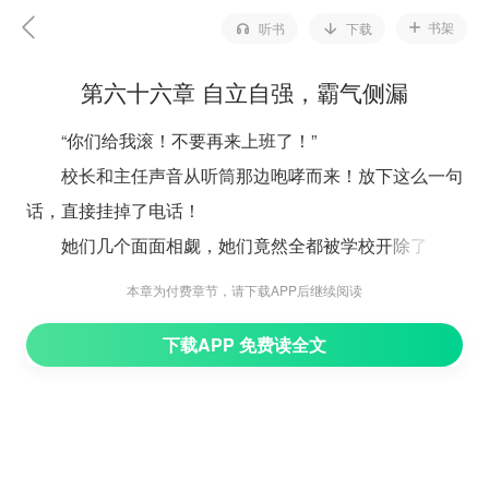
书架
听书
下载
第六十六章 自立自强，霸气侧漏
“你们给我滚！不要再来上班了！”
校长和主任声音从听筒那边咆哮而来！放下这么一句
话，直接挂掉了电话！
她们几个面面相觑，她们竟然全都被学校开除了！
这下子，几个人可是真的慌了神！全都没想到，灾难
本章为付费章节，请下载APP后继续阅读
竟然来的这么突然！
下载APP 免费读全文
转眼之间就没了工作！
她们赶紧求江怜南，语气几欲哭泣，恨不能下跪求饶
了！
谁知