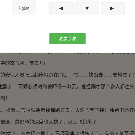
作大的事情了！
玻璃并不能让他吸取教训，慕倾心凝集玄力准备爆出第二个
在二人中间凝聚了五种不同属性的玄气团，这五个彩球竟然还
我学会啦
小鸭子，绿色的木属性被他搞成了一直猪！
备新的一番较量之时，一阵急促的敲门声让二人的战役戛然
之中的玄气团，前去开门。
安保人员张口起床地趴在门口，“快……快出去……要地震了！
震了！”慕倾心顿时和被吓得一激灵，难怪刚才那么多人都往外
号啊！
拉着司言陌就朝着楼梯跑过去，火速飞奔下楼！独留下还在
脸懵逼，这逃命的速度也太快了，赶上飞起来了！
楼下，在草坪空地上，已经聚集了很多人了，有的人甚至还