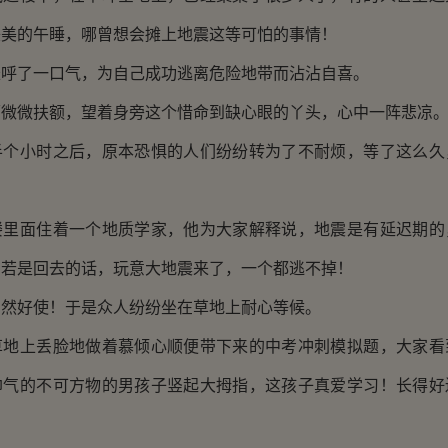
美美的午睡，哪曾想会摊上地震这等可怕的事情！
了一口气，为自己成功逃离危险地带而沾沾自喜。
微扶额，望着身旁这个惜命到缺心眼的丫头，心中一阵悲凉
小时之后，原本恐惧的人们纷纷转为了不耐烦，等了这么久
面住着一个地质学家，他为大家解释说，地震是有延迟期的
在若是回去的话，玩意大地震来了，一个都逃不掉！
好使！于是众人纷纷坐在草地上耐心等候。
上丢脸地做着慕倾心顺便带下来的中考冲刺模拟题，大家看
帅气的不可方物的男孩子竖起大拇指，这孩子真爱学习！长得好
。