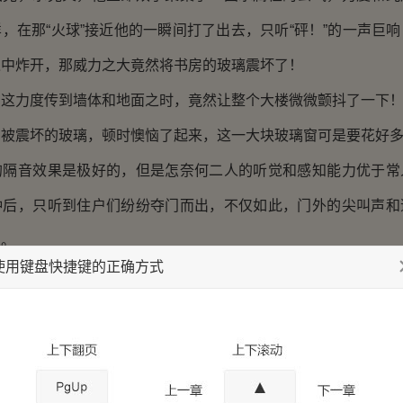
，在那“火球”接近他的一瞬间打了出去，只听“砰！”的一声巨
之中炸开，那威力之大竟然将书房的玻璃震坏了！
力度传到墙体和地面之时，竟然让整个大楼微微颤抖了一下
震坏的玻璃，顿时懊恼了起来，这一大块玻璃窗可是要花好多
音效果是极好的，但是怎奈何二人的听觉和感知能力优于常
钟后，只听到住户们纷纷夺门而出，不仅如此，门外的尖叫声和
朵。
使用键盘快捷键的正确方式
了一下，慕倾心的中心中一沉，外面发生了什么事情？！
不怕事大的呵呵一笑，继续用那张贱贱的嘴脸，傲娇地挑了挑
俩刚才的动静太大了，有点扰民。”
就动静大了？