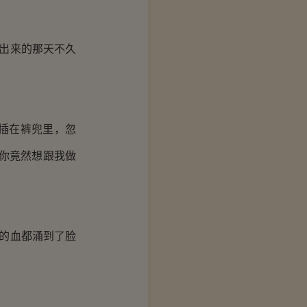
出来的那天不久
插在裤兜里，忽
你竟然想跟我做
的血都涌到了脸