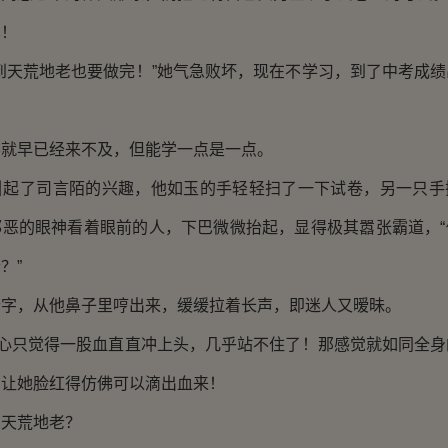
！
天荒地老也要做完！”她气急败坏，现在不学习，到了中考成绩
早已经来不及，但能学一点是一点。
了司言陌的兴趣，他如玉的手轻轻扫了一下试卷，另一只手
邪恶的眼神看着眼前的人，下巴微微抬起，显得极其嚣张霸道，“
？”
，从他鼻子里哼出来，缓缓拉着长声，即迷人又暧昧。
心只觉得一股血直直冲上头，几乎站不住了！那感觉就如同全身
，让她脸红得仿佛可以滴出血来！
天荒地老？