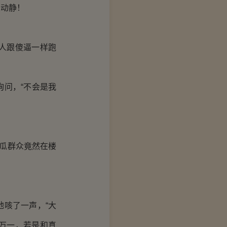
动静！
人跟傻逼一样跑
问，“不会是我
瓜群众竟然在楼
咳了一声，“大
万一，若是和真