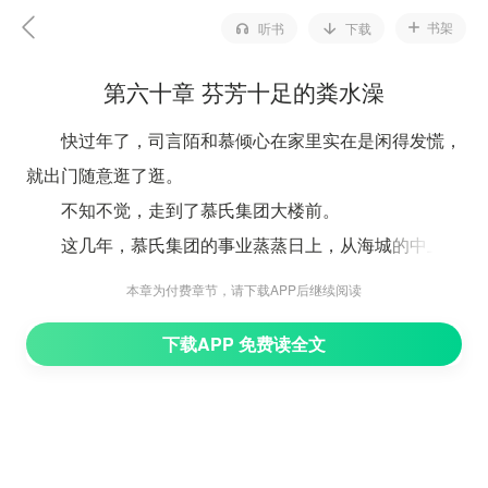
书架
听书
下载
第六十章 芬芳十足的粪水澡
快过年了，司言陌和慕倾心在家里实在是闲得发慌，
就出门随意逛了逛。
不知不觉，走到了慕氏集团大楼前。
这几年，慕氏集团的事业蒸蒸日上，从海城的中上层
公司，一直到了现在的高层集团。不得不说，虽然慕天明
本章为付费章节，请下载APP后继续阅读
是个渣男，但是他管理公司的手段确实有一套，就连慕倾
下载APP 免费读全文
心在管理上的老练狠绝都是跟他学会的。
上辈子，她费尽心思将