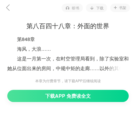
书架
听书
下载
第八百四十八章：外面的世界
第848章
海风，大浪……
这是一月第一次，在时空管理局看到，除了实验室和
她从位面出来的房间，中规中矩的走廊……以外的其他东
西。
本章为付费章节，请下载APP后继续阅读
在一月的假象意识之中，时空管理局应该是一个全面
下载APP 免费读全文
性机械化，如同未来星域世界一般的地方。
然而，第一次踏出，看到的，便是完全出乎想象的东
西。
“辛苦你了，因为小烨那个家伙