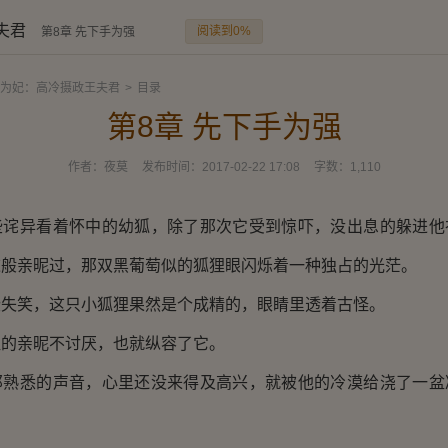
夫君
阅读到0%
第8章 先下手为强
为妃：高冷摄政王夫君
>
目录
第8章 先下手为强
作者：
夜莫
发布时间：
2017-02-22 17:08
字数：
1,110
异看着怀中的幼狐，除了那次它受到惊吓，没出息的躲进他
这般亲昵过，那双黑葡萄似的狐狸眼闪烁着一种独占的光茫。
笑，这只小狐狸果然是个成精的，眼睛里透着古怪。
亲昵不讨厌，也就纵容了它。
悉的声音，心里还没来得及高兴，就被他的冷漠给浇了一盆