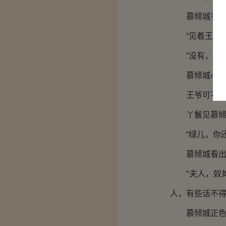
慕倾城手中小
“见着王爷了
“没有，被王
慕倾城心中微
王爷可不是想
丫鬟见慕倾城
“绿儿，你还
慕倾城看出丫
“夫人，奴婢
人，有些话不得
慕倾城正色道