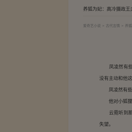
养狐为妃：高冷摄政王
爱奇艺小说
>
古代言情
>
养狐
凤凌然有些诧
没有主动和他
凤凌然有些失
他对小狐狸的
云霓听到那熟
失望。