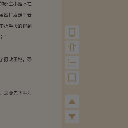
的郡主小姐不在
虽然打发走了云
不折手段的得到
？”
了摄政王妃，恐
，您要先下手为