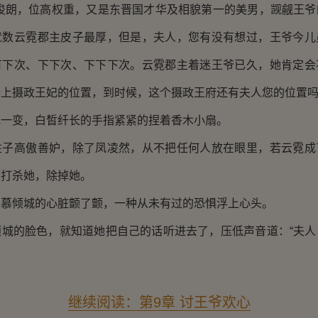
朗，位高权重，又是东晋国才华及相貌第一的美男，觊觎王爷
就数云霓郡主皮子最厚，但是，夫人，您有没有想过，王爷今儿
有下次、下下次、下下下次。云霓郡主着迷王爷已久，她肯定会
上摄政王妃的位置，到时候，这个摄政王府还有夫人您的位置吗
变，白皙纤长的手指紧紧的捏着香木小扇。
高傲善妒，除了凤凌然，从不把任何人放在眼里，若云霓成
的打杀她，除掉她。
倾城的心脏颤了颤，一种从未有过的恐惧浮上心头。
的脸色，就知道她把自己的话听进去了，压低声音道：“夫人
继续阅读：第9章 讨王爷欢心