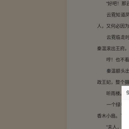
“好吧！那云
云霓知道凤凌
人，又何必因
云霓临走时，
秦温滚出王府
哼！也不看看
秦温额头出了
政王妃，整个
听雨楼。
一个绿衣丫鬟
香木小扇。丫
“夫人，云霓