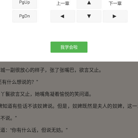
扇停住，皱起眉心，水芙蓉般的眼睛闪过不悦。
吗？”
爷打发走了。”
微松了一口气，嘴角上翘，闪过讥诮。
我学会啦
见就见的，哪怕她是郡主，王爷也不把那骚蹄子放在眼底。
一副很放心的样子，张了张嘴巴，欲言又止。
有什么想说的？”
鬟欲言又止，她嘴角凝着愉悦的笑问道。
知道有些话不该奴婢说。但是，奴婢既然是夫人的奴婢，这一
不说。”
：“你有什么话，但说无妨。”