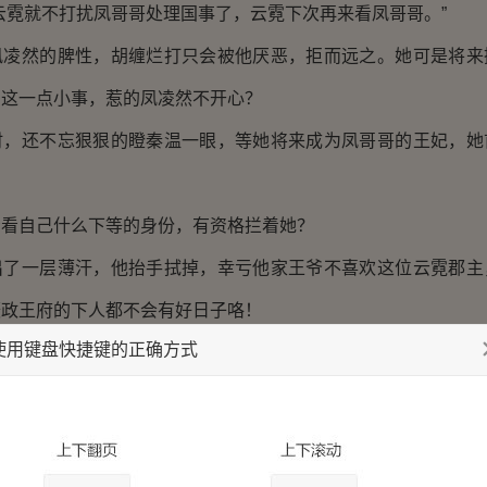
霓就不打扰凤哥哥处理国事了，云霓下次再来看凤哥哥。”
然的脾性，胡缠烂打只会被他厌恶，拒而远之。她可是将来
为这一点小事，惹的凤凌然不开心？
还不忘狠狠的瞪秦温一眼，等她将来成为凤哥哥的王妃，她
。
自己什么下等的身份，有资格拦着她？
一层薄汗，他抬手拭掉，幸亏他家王爷不喜欢这位云霓郡主
摄政王府的下人都不会有好日子咯！
使用键盘快捷键的正确方式
脚步匆匆的走来，看到听雨楼中身材妙曼，容貌倾城国色的
鬟喘着气，脚步没停，反而加快的走到美人身边，压低了声音。
郡主又来王府找王爷了。”