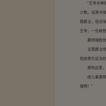
“王爷丰神俊
少数。这其中
霓郡主，但还
王爷，一旦她登
慕倾城脸色一
云霓郡主性子
怕会想方设法
想到这里，慕
绿儿看慕倾城
强啊！”