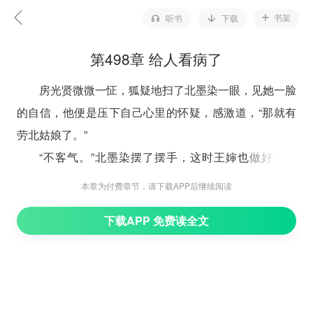
书架
听书
下载
第498章 给人看病了
房光贤微微一怔，狐疑地扫了北墨染一眼，见她一脸
的自信，他便是压下自己心里的怀疑，感激道，“那就有
劳北姑娘了。”
“不客气。”北墨染摆了摆手，这时王婶也做好了吃
食，他们一行人便留下来简单地吃了一些东西。
本章为付费章节，请下载APP后继续阅读
司冥寒似乎有什么要和房光贤商量，两个人在房间里
下载APP 免费读全文
吃，北墨染则和其他人一起同王婶一家吃。
从李卫的口中，北