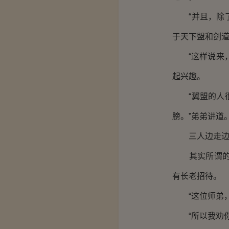
“并且，除了
于天下盟和剑道
“这样说来，
起兴趣。
“翼盟的人很
膀。”弟弟讲道
三人边走边聊
其实所谓的报
有长老招待。
“这位师弟，
“所以我劝你