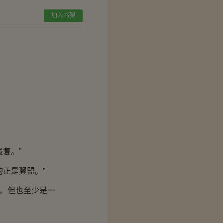
加入书架
复。”
正是翼盟。”
，但也至少是一