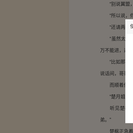
“别说翼盟，
“所以说，你
“还请两位师
“虽然太强的
万不能进，这些
“比如那边那
说话间，哥哥
而顺着他所指
“楚月姐。”
听见楚枫的呼
弟。”
楚枫正急着找