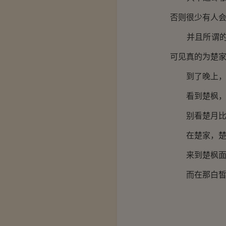
否则很少有人
并且所谓的楚
可见真的为楚
到了晚上，楚
看到楚枫，楚
别看楚月比楚
在楚家，楚月
来到楚枫面前
而在那白皙的