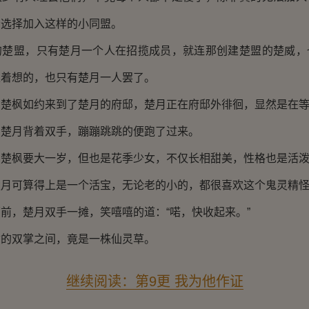
会选择加入这样的小同盟。
盟，只有楚月一个人在招揽成员，就连那创建楚盟的楚威，
家着想的，也只有楚月一人罢了。
枫如约来到了楚月的府邸，楚月正在府邸外徘徊，显然是在等
月背着双手，蹦蹦跳跳的便跑了过来。
枫要大一岁，但也是花季少女，不仅长相甜美，性格也是活泼
可算得上是一个活宝，无论老的小的，都很喜欢这个鬼灵精怪
，楚月双手一摊，笑嘻嘻的道：“喏，快收起来。”
双掌之间，竟是一株仙灵草。
继续阅读：第9更 我为他作证