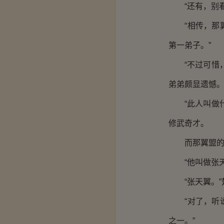
“还有，别看
“相传，那翼
第一弟子。”
“不过可惜，
弟弟颇显遗憾
“此人叫做什
修武奇才。
而那翼盟的创
“他叫做张天
“张天翼。”
“对了，听说
之一。”