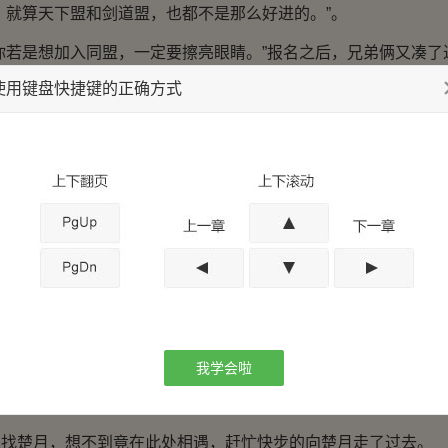
就算天下盟和剑道盟，也都不是那么好进的。”。
若是想加入同盟，一定要擦亮眼睛。”报名之后，兄弟俩又凑了
使用键盘快捷键的正确方式
兄指点。”见这对兄弟如此热心，楚枫也不忍博了他们的面子。
同盟进不去，但也不能选择太弱的，像那些挨个介绍自己的同
同盟根本保护不了你，只能让你受欺负。”
个到处发竹片的丫头，一看就是某个弱小同盟的人，又在欺骗新
将手指向了不远处，一位紫衣少女。
的方向望去，楚枫却是不由一愣，因为那位紫衣少女，竟是楚
见状，楚枫激动的呼喊起来。
喊，楚月也是回头观望，看到楚枫后同样大喜，一边挥手一
我学会啦
楚月，想不到竟在此处相遇，赶忙快步的向楚月走了过去。