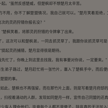
起。”虽然反感楚威，但楚枫却不想楚月太辛苦。
不用，你不了解楚盟情况，我自己就可以。”楚月笑着拒绝，
这次的灵药狩猎你报名没？”
”楚枫笑着，将那灵药狩猎的令牌拿了出来。
，这次可以和楚枫弟，一同去抓灵草了，我跟你说抓灵草可是
”提起灵药捕猎，楚月显得很是期待。
先忙了，你晚上到这里去找我，我有事要对你说，一定要来。”
弟子路过，楚月赶忙将一张竹片，塞入了楚枫手中，而后便
起楚盟的事。
此，楚枫也不再强留，而在那竹片上面，则是写着楚月府邸的
扫视着涌动的人群，发现如同楚月一样，宣传自己同盟的还真
有人理会他们，毕竟每个人都不是傻子，除非真的无法加入