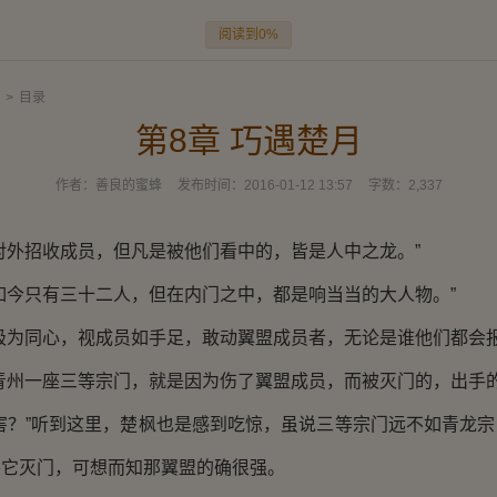
阅读到0%
>
目录
第8章 巧遇楚月
作者：
善良的蜜蜂
发布时间：
2016-01-12 13:57
字数：
2,337
外招收成员，但凡是被他们看中的，皆是人中之龙。”
今只有三十二人，但在内门之中，都是响当当的大人物。”
为同心，视成员如手足，敢动翼盟成员者，无论是谁他们都会报
州一座三等宗门，就是因为伤了翼盟成员，而被灭门的，出手的
？”听到这里，楚枫也是感到吃惊，虽说三等宗门远不如青龙宗
将它灭门，可想而知那翼盟的确很强。