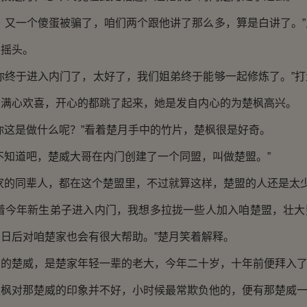
又一个傻蛋被骗了，咱们两个跟他讲了那么多，算是白讲了。”
了摇头。
终于进入内门了，太好了，我们姐弟终于能够一起修炼了。”打
月满心欢喜，开心的都跳了起来，她是发自内心的为楚枫高兴。
这是做什么呢？”看着楚月手中的竹片，楚枫很是好奇。
知道吧，楚威大哥在内门创建了一个同盟，叫做楚盟。”
的同辈人，都在这个楚盟里，不过就算这样，楚盟的人还是太少
今年新生弟子进入内门，我想多拉拢一些人加入咱楚盟，壮大
日后对咱楚家也会有很大帮助。”楚月笑着解释。
楚威，是楚家年轻一辈的老大，今年二十岁，十年前便拜入了
对那楚威的印象并不好，小时候最常欺负他的，便有那楚威一