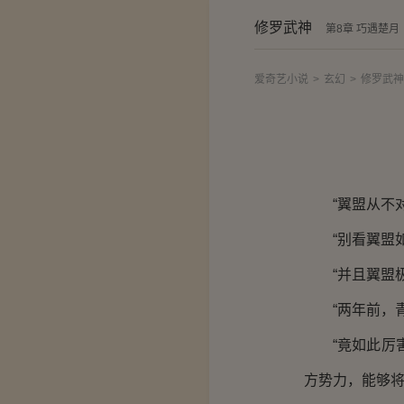
修罗武神
第8章 巧遇楚月
爱奇艺小说
>
玄幻
>
修罗武神
“翼盟从不对
“别看翼盟如
“并且翼盟极
“两年前，青
“竟如此厉害
方势力，能够