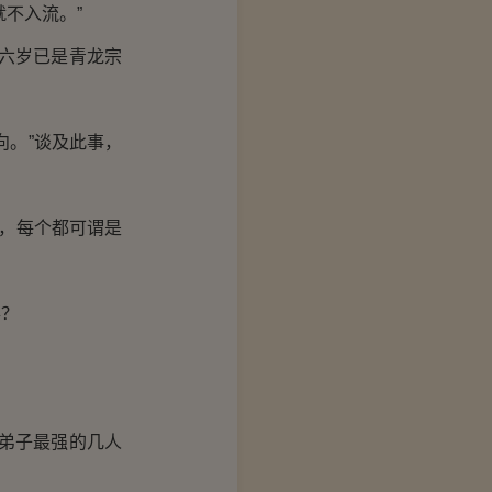
不入流。”
六岁已是青龙宗
。”谈及此事，
，每个都可谓是
得？
弟子最强的几人