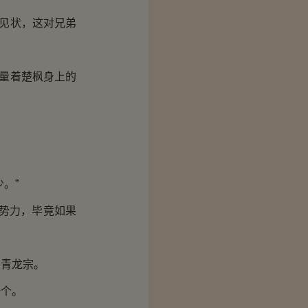
见状，这对兄弟
量着楚枫身上的
。”
势力，毕竟如果
青龙宗。
个。