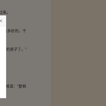
过来。
盟有多好的，千
来的弟子了。”
月。
边喊道：“楚枫