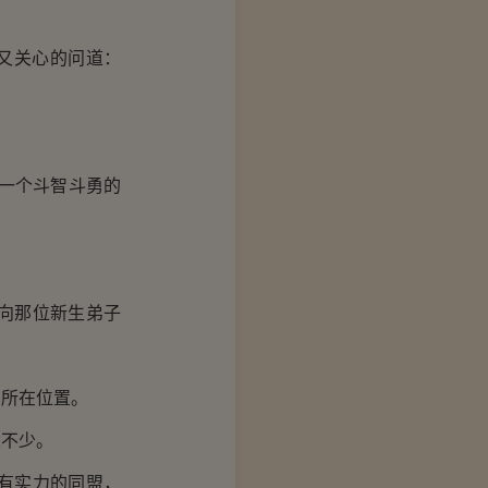
又关心的问道：
一个斗智斗勇的
向那位新生弟子
所在位置。
不少。
有实力的同盟，