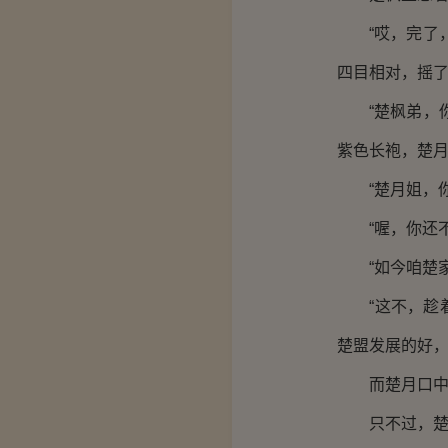
“哎，完了，
四目相对，摇
“楚枫弟，你
紫色长袍，楚
“楚月姐，你
“喔，你还不
“如今咱楚家
“这不，趁着
楚盟发展的好，
而楚月口中的
只不过，楚枫