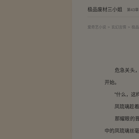
极品废材三小姐
第43
爱奇艺小说
>
玄幻言情
>
极品
危急关头，凤
开始。
“什么，这样
凤琉璃趁着这
那耀眼的晋级
中的凤琉璃丝