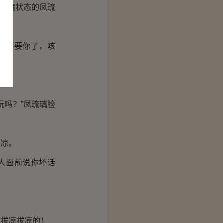
着魔状态的凤琉
翼不要你了，咳
吗？”凤琉璃脸
凉。
人面前说你坏话
拔凉拔凉的！