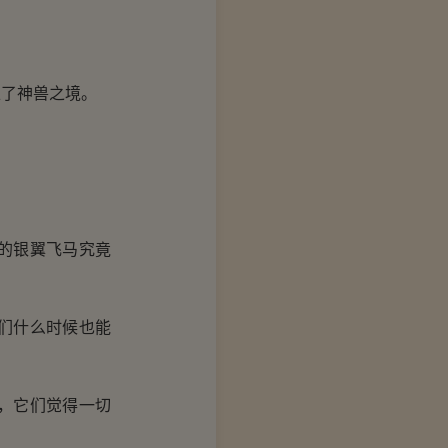
了神兽之境。
的银翼飞马究竟
们什么时候也能
，它们觉得一切