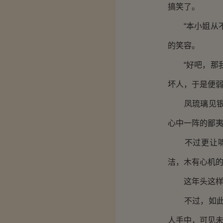
搞笑了。
“本小姐从不
的笑容。
“好吧，那我
坏人，于是便
凤琉璃见银翼
心中一阵的鄙
不过更让啸天
洁，木有心机
这年头这样的
不过，如此纯
人手中，可见未