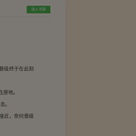
加入书架
晋级终于在此刻
在原地。
击。
接近，奈何晋级