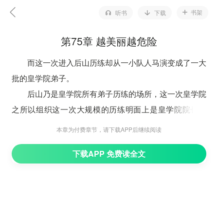
书架
听书
下载
第75章 越美丽越危险
而这一次进入后山历练却从一小队人马演变成了一大
批的皇学院弟子。
后山乃是皇学院所有弟子历练的场所，这一次皇学院
之所以组织这一次大规模的历练明面上是皇学院院长允
许，而实则上也可以说是星月国皇上授意。
本章为付费章节，请下载APP后继续阅读
毕竟，星月国四大家族凌驾于皇权至上已经数载，这
下载APP 免费读全文
让皇帝心中很是不爽。
然而倘若能够借此机会将四大家族尽快的拆