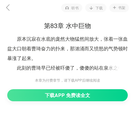
书架
听书
下载
第83章 水中巨物
原本沉寂在水底的庞然大物猛然间放大，张着一张血
盆大口朝着曹琦奋力的扑来，那汹涌而又愤怒的气势顿时
暴涨了起来。
此刻的曹琦早已经被吓傻了，傻傻的站在泉水之中看
着那血盆大口越来越靠近。
本章为付费章节，请下载APP后继续阅读
“曹琦，快点上岸啊，快点上来！”
下载APP 免费读全文
岸上的欧阳和孙策两人早就已经吓得脸色惨白，此刻
却是依然不忘对着曹琦催促道。
然而此刻