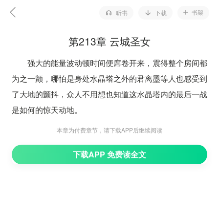
书架
听书
下载
第213章 云城圣女
强大的能量波动顿时间便席卷开来，震得整个房间都
为之一颤，哪怕是身处水晶塔之外的君离墨等人也感受到
了大地的颤抖，众人不用想也知道这水晶塔内的最后一战
是如何的惊天动地。
水和火的交融，强大的灵力一波又一波的袭来，刺眼
本章为付费章节，请下载APP后继续阅读
的让人睁不开眼睛！
下载APP 免费读全文
十八铜人自动组成一个大阵，分别站在十八个不同的
角落，朝着阵中的的凤琉璃和欧阳