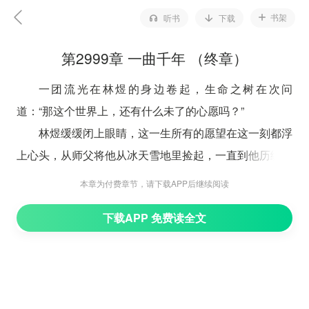
书架
听书
下载
第2999章 一曲千年 （终章）
一团流光在林煜的身边卷起，生命之树在次问
道：“那这个世界上，还有什么未了的心愿吗？”
林煜缓缓闭上眼睛，这一生所有的愿望在这一刻都浮
上心头，从师父将他从冰天雪地里捡起，一直到他历练，
度生死劫，遇见亲人的那一瞬间。
本章为付费章节，请下载APP后继续阅读
点点记忆，在他的意识中汇成一幅幅的画卷，如同电
下载APP 免费读全文
影胶片一样在他脑海中不停的回转着。
“此生，