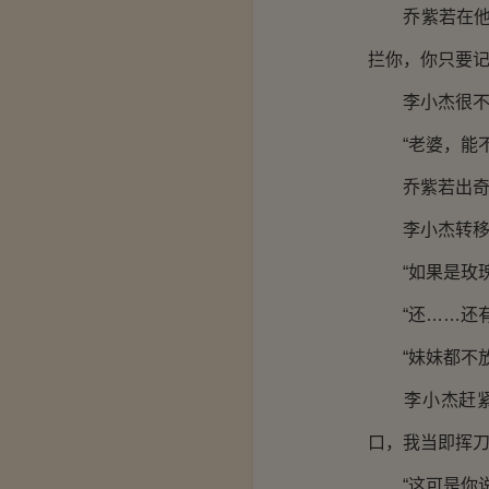
乔紫若在他额
拦你，你只要记
李小杰很不习
“老婆，能不
乔紫若出奇的
李小杰转移话
“如果是玫瑰
“还……还有
“妹妹都不放
李小杰赶紧保
口，我当即挥刀
“这可是你说