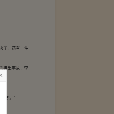
决了，还有一件
飞机出事故，李
脚？
组织。”