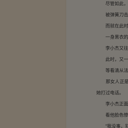
尽管如此，李
被弹簧刀击中
而就在此时，
一身黑衣的玫
李小杰又往前
此时，又一辆
等看清从法拉
那女人正是李
她打过电话。
李小杰正面对
看他脸色惨白
“我没事，别