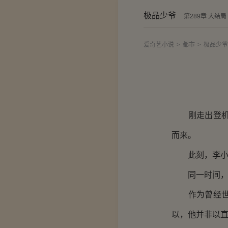
极品少爷
第289章 大结局
爱奇艺小说
>
都市
>
极品少爷
刚走出登机大
而来。
此刻，李小杰
同一时间，后
作为曾经世界
以，他并非以