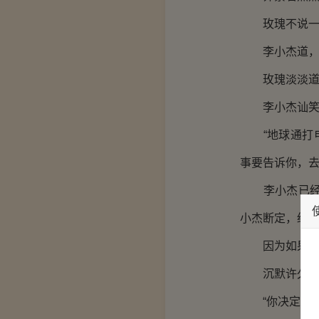
玫瑰不说一句
李小杰道，“
玫瑰淡淡道，
李小杰讪笑一
“地球通打电
事要告诉你，去
李小杰已经知
小杰断定，绝
因为如果他顺
沉默许久，李
“你决定了？