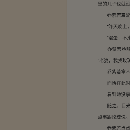
里的儿子也就没
乔紫若羞涩的
“昨天晚上，
“混蛋，不准
乔紫若脸颊红
“老婆，我找玫
乔紫若拿不定
而恰在此时，
看到她没事，
随之，目光在
点事跟玫瑰说。
乔紫若点点头