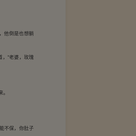
。
，他倒是也想躺
，“老婆，玫瑰
来。
能不保，你肚子