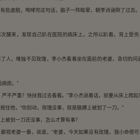
些虚脱，咆哮完这句话，脑子一阵眩晕，朝李诗涵倒了过去
醒来，发现自己趴在医院的病床上，之所以趴着，背上受伤
人，唯独不见玫瑰，李小杰看着坐在面前的老婆，急切的问道
病房。”
严不严重？快扶我过去看看。”李小杰说着话，就要从床上爬起
住他，“你别动，玫瑰没事，就是胳膊上被划了一刀。”
被划一刀还没事，怎么才算有事？
视老婆一番，说道，“老婆，今天如果没有玫瑰，我小命很可