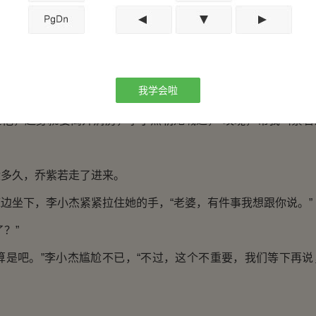
你不会让我失望，而在这一年，我会帮你清除你所有敌人，包
我学会啦
，起身就要离开病房，李小杰朝她喊道，“玫瑰，帮我叫紫若
久，乔紫若走了进来。
坐下，李小杰紧紧拉住她的手，“老婆，有件事我想跟你说。”
？”
是吧。”李小杰尴尬不已，“不过，这个不重要，我们等下再说