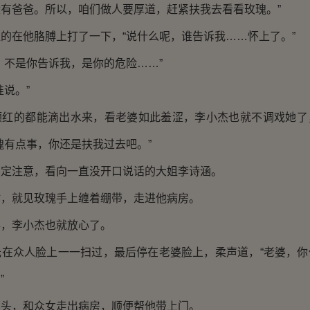
有爸爸。所以，咱们做人要厚道，赶紧扶我去看看玫瑰。”
在他胳膊上打了一下，“说什么呢，谁告诉我……怀上了。”
不是你告诉我，是你的危险……”
说。”
的都能滴出水来，看老婆如此羞涩，李小杰也就不调戏她了
瑰有点事，你还是扶我过去吧。”
注意，看向一直没开口说话的大姐李诗涵。
就见玫瑰手上缠着绷带，走进他病房。
李小杰也就放心了。
众人脸上一一扫过，最后停在老婆脸上，柔声道，“老婆，你
”
，和众女走出病房，顺便帮他带上门。