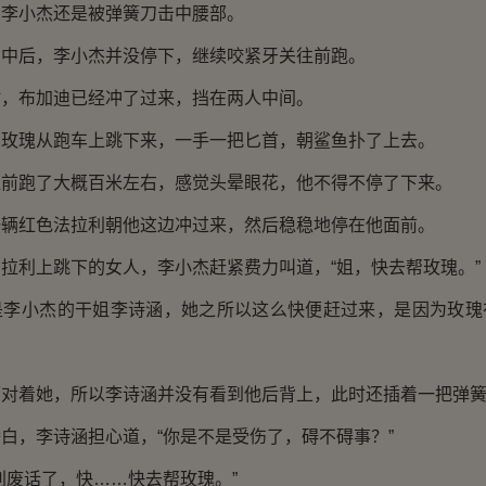
小杰还是被弹簧刀击中腰部。
后，李小杰并没停下，继续咬紧牙关往前跑。
布加迪已经冲了过来，挡在两人中间。
瑰从跑车上跳下来，一手一把匕首，朝鲨鱼扑了上去。
跑了大概百米左右，感觉头晕眼花，他不得不停了下来。
红色法拉利朝他这边冲过来，然后稳稳地停在他面前。
利上跳下的女人，李小杰赶紧费力叫道，“姐，快去帮玫瑰。”
小杰的干姐李诗涵，她之所以这么快便赶过来，是因为玫瑰
着她，所以李诗涵并没有看到他后背上，此时还插着一把弹簧
，李诗涵担心道，“你是不是受伤了，碍不碍事？”
废话了，快……快去帮玫瑰。”