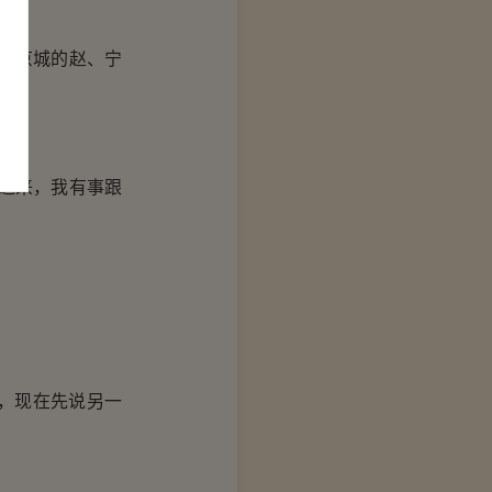
括京城的赵、宁
进来，我有事跟
，现在先说另一