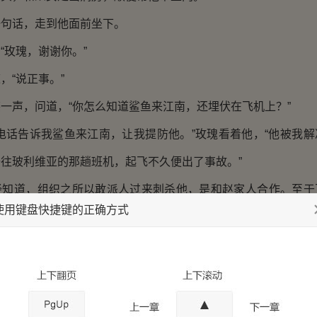
话，走到他面前坐下。
玫瑰，谢谢你。”
“说正事。”
声，问道，“你怎么知道鲨鱼来江南，还埋伏在飞机上？”
话告诉我鲨鱼来江南，让我提防他。”玫瑰看着他，“他被我解
往玻利维亚的那趟班机，起飞不久便出了事故。”
道，组织之所以敢派人过来刺杀他，是和赵家人合作。至于
使用键盘快捷键的正确方式
对是赵、宁两家人所为，组织并不知道。
利登上飞机，鲨鱼要刺杀他轻而易举，干嘛还要对飞机做手
小杰突然看着玫瑰道，“给我一年的时间，一年后，我们去灭了
”