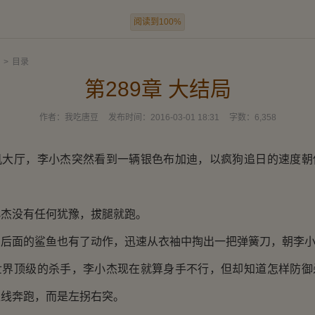
阅读到100%
>
目录
第289章 大结局
作者：
我吃唐豆
发布时间：
2016-03-01 18:31
字数：
6,358
厅，李小杰突然看到一辆银色布加迪，以疯狗追日的速度朝
没有任何犹豫，拔腿就跑。
面的鲨鱼也有了动作，迅速从衣袖中掏出一把弹簧刀，朝李小
顶级的杀手，李小杰现在就算身手不行，但却知道怎样防御
直线奔跑，而是左拐右突。