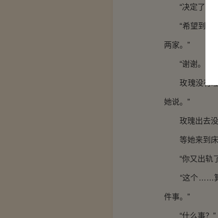
“决定了。”
“希望到时候
两家。”
“谢谢。”
玫瑰没有理他
她说。”
玫瑰出去没多
等她来到床边
“你又出轨了
“这个……算
件事。”
“什么事？”