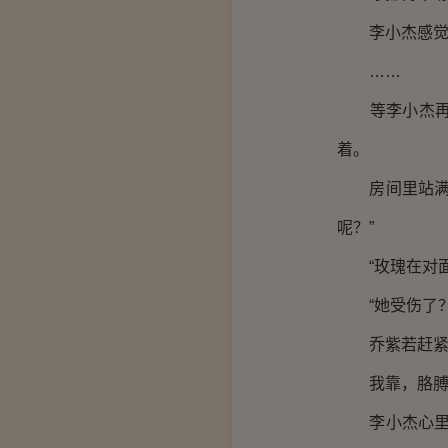
李小杰感觉有
……
等李小杰再次
着。
房间里站满了
呢？”
“玫瑰在对面
“她受伤了？
乔紫若赶紧按
我靠，胳膊上
李小杰心里鄙