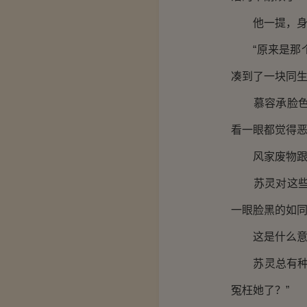
他一提，身旁
“原来是那个
凑到了一块同生
慕容承脸色更
看一眼都觉得
风家废物跟朱
苏灵对这些嘲
一眼脸黑的如同
这是什么意思
苏灵总有种三
冤枉她了？”