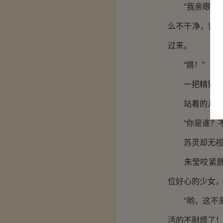
“我亲眼看见
么不干净，留
过来。
“锵！”
一把精致的匕
站着的几人
“你是谁？不
苏灵却无视她
朱莹咬紧唇瓣
位好心的少女
“哟，这不是
活的不耐烦了！