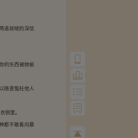
两语就唬的深信
你的东西被她偷
以随意冤枉他人
衣侧里。
神都不敢看向慕