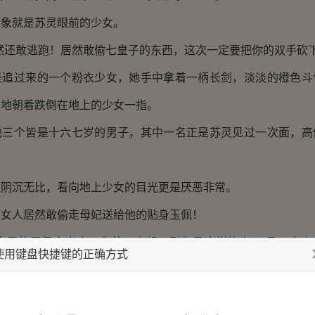
就是苏灵眼前的少女。
还敢逃跑！居然敢偷七皇子的东西，这次一定要把你的双手砍下
过来的一个粉衣少女，她手中拿着一柄长剑，淡淡的橙色斗
汹地朝着跌倒在地上的少女一指。
个皆是十六七岁的男子，其中一名正是苏灵见过一次面，高
沉无比，看向地上少女的目光更是厌恶非常。
人居然敢偷走母妃送给他的贴身玉佩！
子的玉佩交出来，朱莹，真想不到你是这样的人！”另一个少
使用键盘快捷键的正确方式
着几分儒雅，看向少女时目光掠过一丝沉痛。
，目光坚定而执着，“我说过我没有偷。”