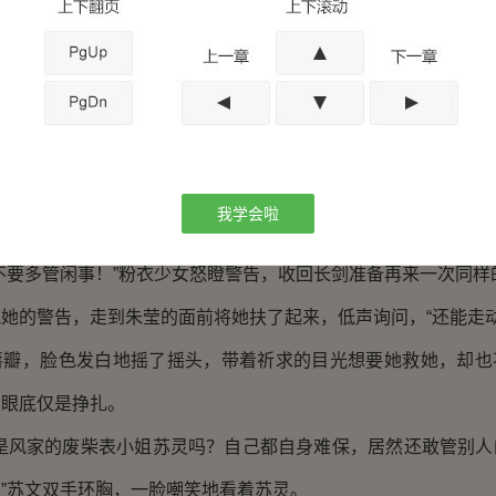
你把玉佩塞进了口袋里，你还敢说没偷，果然是跟你娘一样的
着有何用！”那粉衣少女更是说动就动，一挥手中剑朝着朱莹撑着
首稳稳地挡下来了长剑攻击，剑上的斗气迅速消散。
我学会啦
皆一脸惊愕。
要多管闲事！”粉衣少女怒瞪警告，收回长剑准备再来一次同样
的警告，走到朱莹的面前将她扶了起来，低声询问，“还能走动
，脸色发白地摇了摇头，带着祈求的目光想要她救她，却也
，眼底仅是挣扎。
风家的废柴表小姐苏灵吗？自己都自身难保，居然还敢管别人
”苏文双手环胸，一脸嘲笑地看着苏灵。