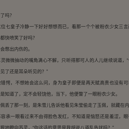
了吗？
七皇子冷静一下好好想想而已，看那一个个被粉衣少女三言
她都快喷笑了好吗？
会憋出内伤的。
微微抽动的嘴角满心不解，只听得那可人的人儿继续说道，“
见了还是耳朵听见的？”
愕，不想她会这么问，身为皇子即便是再天赋高贵也没有可
若是知道了，定不会轻饶他，当下，他便瞥了一眼粉衣少女。
丢了那一刻，是朱雪儿告诉他看见朱莹偷走了玉佩，就藏在内
承一眼看过来不由得脸色发红，不知道是恼怒还是羞涩，眼
狠地瞪向苏灵，“你这话的意思是我胡说八道乱告状吗？”