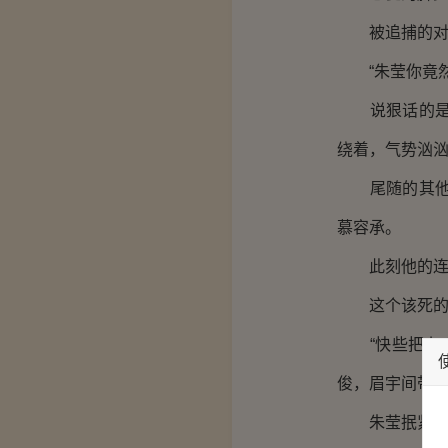
被追捕的对象
“朱莹你竟然
说狠话的是追
绕着，气势汹
尾随的其他三
慕容承。
此刻他的连阴
这个该死的女
“快些把七皇
俊，眉宇间带
朱莹抿紧唇瓣