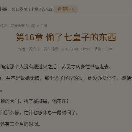
小姐
阅读到2%
第16章 偷了七皇子的东西
狂妻：逆天废柴大小姐
>
目录
第16章 偷了七皇子的东西
作者：
苏泠儿
发布时间：
2016-03-01 18:39
字数：
1,801
定那个人没有跟过来之后，苏灵才转身往书店走去。
并不是说她无情，那个男子怪异的很，她没办法信任，即便
像。
的大门，挑了挑柳眉，他不在？
那么惨，估计也够休息一段时间了。
有三个月的时间。