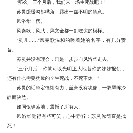
“那么，三个月后，我们来一场生死战吧！”
苏灵缓缓勾起嘴角，露出一丝不明的笑意。
风洛华一愣。
风秦歌，风武，风文全都一副吃惊的模样。
“灵儿……”风秦歌温和的唤着她的名字，有几分责
备。
苏灵并没有理会，只是一步步向风洛华走去。
“三个月后，你就可以光明正大地替你的妹妹报仇，
还有什么需要犹豫的？生死战，不死不休！”
苏灵的话坚定铿锵有力，丝毫没有犹豫，一双墨眸冷
静而决然。
如同银珠落地，震撼了所有人。
风洛华觉得有些可笑，心中狰狞：苏灵你简直是找
死！