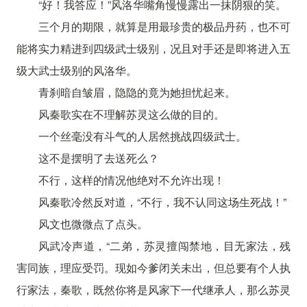
“好！我答应！”风洛华嘴角慢慢露出一抹阴狠的笑。
三个月的期限，就算是用最珍贵的极品丹药，也不可
能将实力精进到四级武士级别，况且对手还是即将进入五
级大武士级别的风洛华。
青刹暗自皱眉，隐隐的竟为她担忧起来。
风秦歌实在不理解苏灵这么做的目的。
一个丝毫没有斗气的人居然挑战四级武士。
这不是摆明了去送死么？
不行，这样的情况他绝对不允许出现！
风秦歌冷然反对道，“不行，我不认同这场生死战！”
风文也微微点了点头。
风武冷声道，“二弟，苏灵擅闯禁地，目无家法，残
害同族，理应受罚。现如今爹闭关未出，但总要有个人执
行家法，秦歌，既然你将是风家下一代继承人，那么苏灵