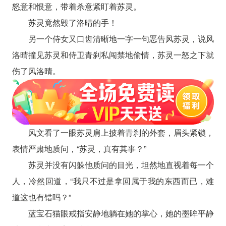
怒意和恨意，带着杀意紧盯着苏灵。
苏灵竟然毁了洛晴的手！
另一个侍女又口齿清晰地一字一句恶告风苏灵，说风
洛晴撞见苏灵和侍卫青刹私闯禁地偷情，苏灵一怒之下就
伤了风洛晴。
风文看了一眼苏灵肩上披着青刹的外套，眉头紧锁，
表情严肃地质问，“苏灵，真有其事？”
苏灵并没有闪躲他质问的目光，坦然地直视着每一个
人，冷然回道，“我只不过是拿回属于我的东西而已，难
道这也有错吗？”
蓝宝石猫眼戒指安静地躺在她的掌心，她的墨眸平静