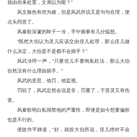
就由你来处置，文弟以为呢？”
风文脸色有些为难，但是风武所说又是句句在理，便
点头同意了。
风秦歌深邃的眸子一冷，手中握拳有几分愠怒。
“既然大伯认为灵儿应该交由侄儿处理，那么侄儿做
什么决定，大伯是不是都不会插手？”
风武冷哼一声，“只要侄儿不要徇私枉法，那么大伯
自然没有什么理由插手。”
风武的意思，他罚，他监视。
罚轻了，风武定然会说是非，罚重了，于苏灵又有伤
害。
风秦歌明白私闯禁地的严重性，即便是如今想要偏袒
也是不行的。
便故作平静道，“好，就按大伯所说，侄儿绝对不会