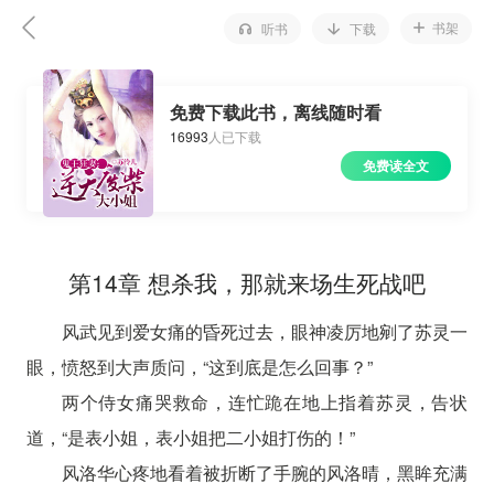
书架
听书
下载
免费下载此书，离线随时看
16993
人已下载
免费读全文
第14章 想杀我，那就来场生死战吧
风武见到爱女痛的昏死过去，眼神凌厉地剜了苏灵一
眼，愤怒到大声质问，“这到底是怎么回事？”
两个侍女痛哭救命，连忙跪在地上指着苏灵，告状
道，“是表小姐，表小姐把二小姐打伤的！”
风洛华心疼地看着被折断了手腕的风洛晴，黑眸充满