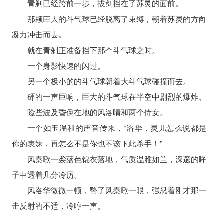
青刹已经跨前一步，拔剑挡在了苏灵的面前。
那颗巨大的斗气球已经脱离了束缚，朝着苏灵的方向
凝力冲击而去。
就在青刹正准备挡下那个斗气球之时。
一个身影快速的闪过。
另一个极小的的斗气球朝着大斗气球碰撞而去。
砰的一声巨响，巨大的斗气球在半空中剧烈的爆炸。
险些波及昏倒在地的风洛晴和两个侍女。
一个如玉温和的声音传来，“洛华，灵儿怎么说都是
你的表妹，再怎么不是你也不该下此杀手！”
风秦歌一袭蓝色锦衣落地，气质温雅如兰，深邃的眸
子中透着几分冷厉。
风洛华微微一顿，瞥了风秦歌一眼，强忍着刚才那一
击反射的不适，冷哼一声。