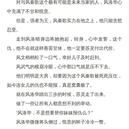
对与风秦歌这个极有可能是未来当家的人，风洛华心
中充满了不甘和恨意。
但是，强者为王，风秦歌实力在他之上，他只能含怒
忍受。
走到风洛晴身边将她抱起，转身，心中发誓，这个
仇，他不会就这样善罢甘休，他一定要苏灵付出代价。
风文稍稍松了一口气，幸好儿子及时赶到。
风武气的横眉冷眼，心中那口气就是压不下去。
他们明明是大房，却要因为这个风秦歌被死死压住，
如今连女儿的仇也不能报，真是窝囊极了。
就在风洛华踏出三步的时候，苏灵走了出来。
做了一些让所有人都意想不到的举动。
“风洛华，不是想要替你妹妹报仇么？”
风洛华微微将头侧过，恨意的眸子冷冷一瞥。