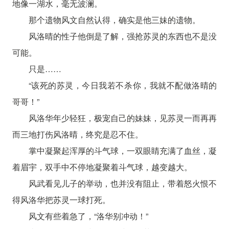
地像一湖水，毫无波澜。
那个遗物风文自然认得，确实是他三妹的遗物。
风洛晴的性子他倒是了解，强抢苏灵的东西也不是没
可能。
只是……
“该死的苏灵，今日我若不杀你，我就不配做洛晴的
哥哥！”
风洛华年少轻狂，极宠自己的妹妹，见苏灵一而再再
而三地打伤风洛晴，终究是忍不住。
掌中凝聚起浑厚的斗气球，一双眼睛充满了血丝，凝
着眉宇，双手中不停地凝聚着斗气球，越变越大。
风武看见儿子的举动，也并没有阻止，带着怒火恨不
得风洛华把苏灵一球打死。
风文有些着急了，“洛华别冲动！”