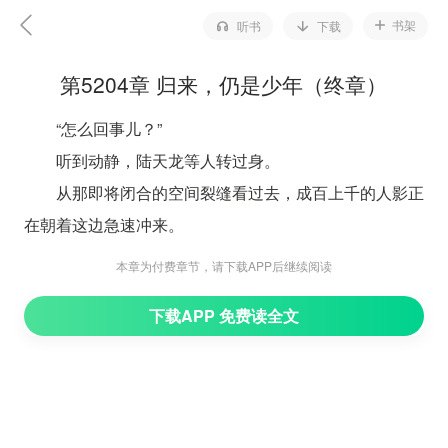
书架
听书
下载
第5204章 归来，仍是少年（终章）
“怎么回事儿？”
听到动静，陆天龙等人转过身。
从那即将闭合的空间裂缝看过去，成百上千的人影正
在朝着这边急速冲来。
认识的，不认识的，皇境的，帝境的，圣境的……
本章为付费章节，请下载APP后继续阅读
一道道高矮胖瘦不同的身影，一张张或是平静或是充
下载APP 免费读全文
满战意的面孔，一个个曾经有或没有过交集的勇士。
此刻，他们壮怀激烈，抱着必死之心，发誓要追随陆
天龙，为