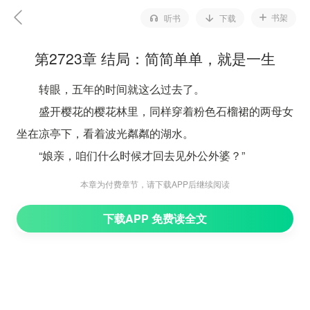
书架
听书
下载
第2723章 结局：简简单单，就是一生
转眼，五年的时间就这么过去了。
盛开樱花的樱花林里，同样穿着粉色石榴裙的两母女
坐在凉亭下，看着波光粼粼的湖水。
“娘亲，咱们什么时候才回去见外公外婆？”
“刚回来没多久，瑜儿这么快便又想外公外婆了？”
本章为付费章节，请下载APP后继续阅读
宝儿轻轻拥着只有四岁的缩小版自己，眼底与话语里
下载APP 免费读全文
全是宠溺的气息。
“瑜儿当然想外公外婆还有外公们，每次只要回去