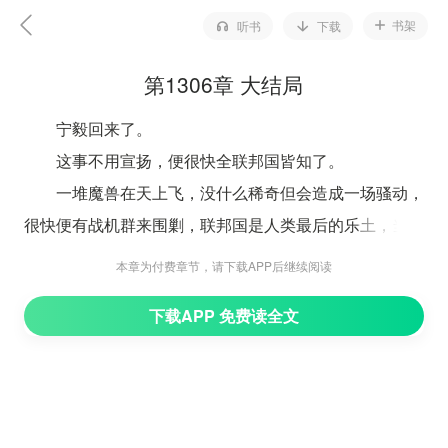
书架
听书
下载
第1306章 大结局
宁毅回来了。
这事不用宣扬，便很快全联邦国皆知了。
一堆魔兽在天上飞，没什么稀奇但会造成一场骚动，
很快便有战机群来围剿，联邦国是人类最后的乐土，当然
正在急速的扩大之中，却也不愿意有魔兽袭扰。
本章为付费章节，请下载APP后继续阅读
可要是有一个人在天上飞，那就稀奇了。
下载APP 免费读全文
于是宁毅回来的消息，在他和战机一起打着魔兽，慢
悠悠的和战机一起飞往京都