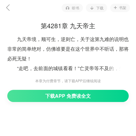
书架
听书
下载
第4281章 九天帝主
九天帝境，顺可生，逆则亡，关于这第九难的说明也
非常的简单绝对，仿佛谁要是在这个世界中不听话，那将
必死无疑！
“走吧，去前面的城镇看看！”亡灵帝等不及的，先一
步向前走去。
本章为付费章节，请下载APP后继续阅读
飞鹤城，城内繁华而鼎盛，商贩叫卖，凡夫走卒无一
下载APP 免费读全文
不全，这乍一眼的看过去，分明就是一个盛世场景罢了！
但是，仔细想想的话，众人无不是会生出