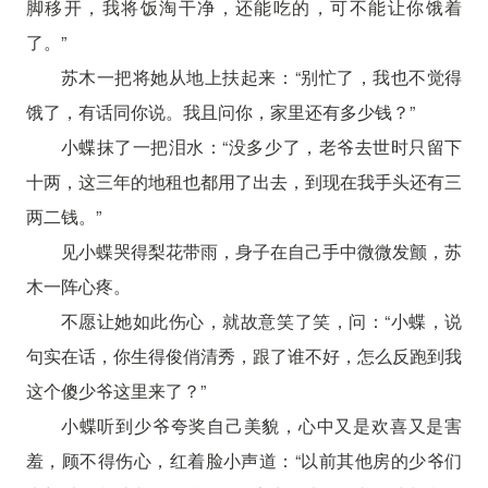
脚移开，我将饭淘干净，还能吃的，可不能让你饿着
了。”
苏木一把将她从地上扶起来：“别忙了，我也不觉得
饿了，有话同你说。我且问你，家里还有多少钱？”
小蝶抹了一把泪水：“没多少了，老爷去世时只留下
十两，这三年的地租也都用了出去，到现在我手头还有三
两二钱。”
见小蝶哭得梨花带雨，身子在自己手中微微发颤，苏
木一阵心疼。
不愿让她如此伤心，就故意笑了笑，问：“小蝶，说
句实在话，你生得俊俏清秀，跟了谁不好，怎么反跑到我
这个傻少爷这里来了？”
小蝶听到少爷夸奖自己美貌，心中又是欢喜又是害
羞，顾不得伤心，红着脸小声道：“以前其他房的少爷们