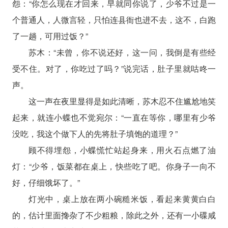
怨：“你怎么现在才回来，早就同你说了，少爷不过是一
个普通人，人微言轻，只怕连县衙也进不去，这不，白跑
了一趟，可用过饭？”
苏木：“未曾，你不说还好，这一问，我倒是有些经
受不住。对了，你吃过了吗？”说完话，肚子里就咕咚一
声。
这一声在夜里显得是如此清晰，苏木忍不住尴尬地笑
起来，就连小蝶也不觉宛尔：“一直在等你，哪里有少爷
没吃，我这个做下人的先将肚子填饱的道理？”
顾不得埋怨，小蝶慌忙站起身来，用火石点燃了油
灯：“少爷，饭菜都在桌上，快些吃了吧。你身子一向不
好，仔细饿坏了。”
灯光中，桌上放在两小碗糙米饭，看起来黄黄白白
的，估计里面搀杂了不少粗粮，除此之外，还有一小碟咸