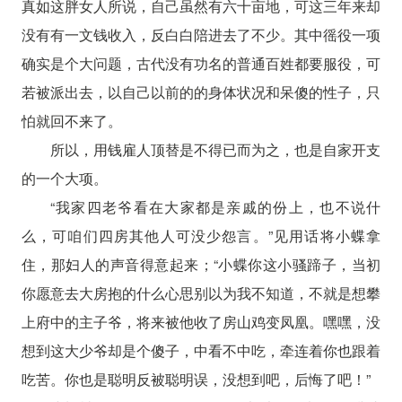
真如这胖女人所说，自己虽然有六十亩地，可这三年来却
没有有一文钱收入，反白白陪进去了不少。其中徭役一项
确实是个大问题，古代没有功名的普通百姓都要服役，可
若被派出去，以自己以前的的身体状况和呆傻的性子，只
怕就回不来了。
所以，用钱雇人顶替是不得已而为之，也是自家开支
的一个大项。
“我家四老爷看在大家都是亲戚的份上，也不说什
么，可咱们四房其他人可没少怨言。”见用话将小蝶拿
住，那妇人的声音得意起来；“小蝶你这小骚蹄子，当初
你愿意去大房抱的什么心思别以为我不知道，不就是想攀
上府中的主子爷，将来被他收了房山鸡变凤凰。嘿嘿，没
想到这大少爷却是个傻子，中看不中吃，牵连着你也跟着
吃苦。你也是聪明反被聪明误，没想到吧，后悔了吧！”