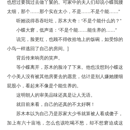
也想过要我过去做丫鬟的。可家中的夫人们却说小蝶我腰
太细，那个……那个实在太小，不是……不是个能……”
听她说得吞吞吐吐，苏木大奇：“不是个能什么的？”
小蝶大窘，低声道：“不是个能……能生养的……”
说完，脸更红，也顾不得收拾地上的饭碗，如受惊的
小鸟一样逃回了自己的房间。]
背后传来响亮的笑声。
等小蝶离开，苏木的脸冷了下来。他也没想到小蝶这
个小美人没有被其他房要去的愿意，估计是别人嫌她腰细
屁股小，看起来不像是个能生养的。
这明朝人的审美品味还真是让人无语。
就目前来看，自己的还真的不太好啊！
苏木本以为自己乃是苏家大少爷就算被人看成傻子，
加上有六十亩地，怎么也该吃喝不愁，却不想窘迫成这