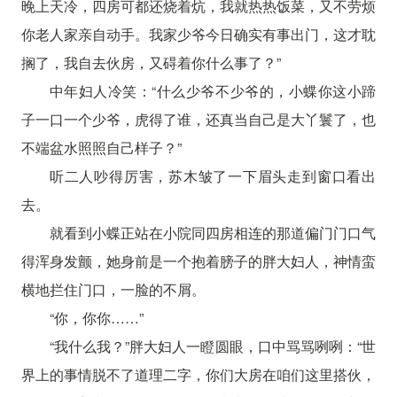
晚上天冷，四房可都还烧着炕，我就热热饭菜，又不劳烦
你老人家亲自动手。我家少爷今日确实有事出门，这才耽
搁了，我自去伙房，又碍着你什么事了？”
中年妇人冷笑：“什么少爷不少爷的，小蝶你这小蹄
子一口一个少爷，虎得了谁，还真当自己是大丫鬟了，也
不端盆水照照自己样子？”
听二人吵得厉害，苏木皱了一下眉头走到窗口看出
去。
就看到小蝶正站在小院同四房相连的那道偏门门口气
得浑身发颤，她身前是一个抱着膀子的胖大妇人，神情蛮
横地拦住门口，一脸的不屑。
“你，你你……”
“我什么我？”胖大妇人一瞪圆眼，口中骂骂咧咧：“世
界上的事情脱不了道理二字，你们大房在咱们这里搭伙，