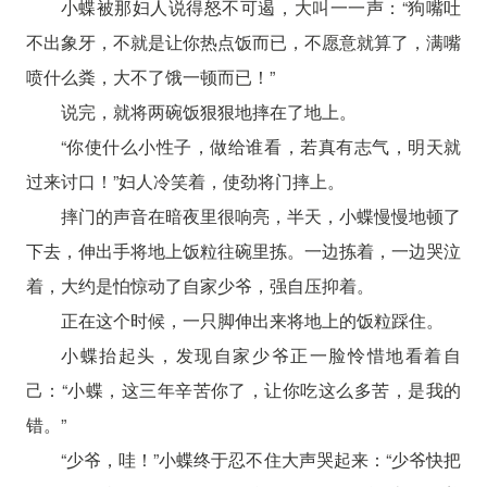
小蝶被那妇人说得怒不可遏，大叫一一声：“狗嘴吐
不出象牙，不就是让你热点饭而已，不愿意就算了，满嘴
喷什么粪，大不了饿一顿而已！”
说完，就将两碗饭狠狠地摔在了地上。
“你使什么小性子，做给谁看，若真有志气，明天就
过来讨口！”妇人冷笑着，使劲将门摔上。
摔门的声音在暗夜里很响亮，半天，小蝶慢慢地顿了
下去，伸出手将地上饭粒往碗里拣。一边拣着，一边哭泣
着，大约是怕惊动了自家少爷，强自压抑着。
正在这个时候，一只脚伸出来将地上的饭粒踩住。
小蝶抬起头，发现自家少爷正一脸怜惜地看着自
己：“小蝶，这三年辛苦你了，让你吃这么多苦，是我的
错。”
“少爷，哇！”小蝶终于忍不住大声哭起来：“少爷快把