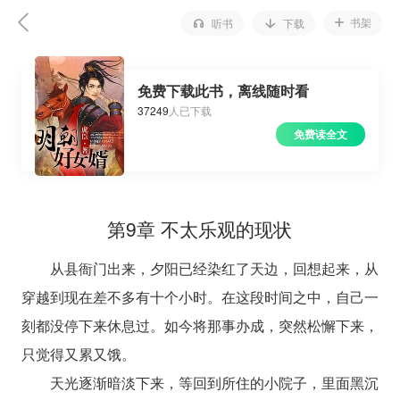
书架
听书
下载
免费下载此书，离线随时看
37249
人已下载
免费读全文
第9章 不太乐观的现状
从县衙门出来，夕阳已经染红了天边，回想起来，从
穿越到现在差不多有十个小时。在这段时间之中，自己一
刻都没停下来休息过。如今将那事办成，突然松懈下来，
只觉得又累又饿。
天光逐渐暗淡下来，等回到所住的小院子，里面黑沉