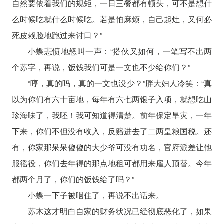
自然要依着我们的规矩，一日三餐都有顿头，可不是想什
么时候吃就什么时候吃。若是怕麻烦，自己起灶，又何必
死皮赖脸地跑过来讨口？”
小蝶悲愤地怒叫一声：“搭伙又如何，一笔写不出两
个苏字，再说，饭钱我们可是一文也不少给你们？”
“哼，真的吗，真的一文也没少？”胖大妇人冷笑：“真
以为你们有六十亩地，每年有六七两银子入项，就想吃山
珍海味了，我呸！我可知道得清楚。前年保定旱灾，一年
下来，你们不但没有收入，反赔进去了二两皇粮国税。还
有，你家那呆呆傻傻的大少爷可没有功名，官府派差让他
服徭役，你们去年得的那点地租可都用来雇人顶替。今年
都两个月了，你们的饭钱给了吗？”
小蝶一下子被咽住了，再说不出话来。
苏木这才明白自家的财务状况已经彻底恶化了，如果