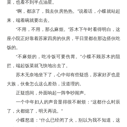
菜，也看不到半点油星。
“啊，都凉了，我去伙房热热。”说着话，小蝶就站起
来，端着碗就要出去。
“不用，不用，那么麻烦。”苏木下午时看得明白，这
座小院正好靠着苏家四房的伙房，平日里都在那边搭伙吃
饭的。
“不麻烦的，吃冷饭可要伤胃。”小蝶不顾苏木的阻
拦，端起饭菜就飞快地出去了。
苏木无奈地坐下了，心中却有些疑惑，苏家好歹也是
大族，伙食怎么这么差劲，没道理的。
正疑惑间，外面响起一阵争吵闹声。
一个中年妇人的声音显得很不耐烦：“这都什么时辰
了，火都熄了，明天再说。”
小蝶怒道：“什么已经闭了火，别以为我不知道，这