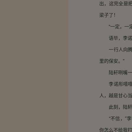
出，这完全是
梁子了！
“一定，一定
语毕，李诺彤
一行人向腾远
里的保安。”
陆轩咧嘴一笑
李诺彤嘻嘻笑
人，越是甘心当
此刻，陆轩哭
“不信，”李
你怎么不给我打