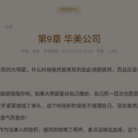
阅读到0%
>
目录
第9章 华美公司
作者：
血徒
发布时间：
2016-05-09 19:28
字数：
2,356
的大明星，什么时候竟然能表现的如此俏丽嫣然，而且还是
袋嗡嗡作响，如果大明星能对自己撒娇，自己死一百次也愿
紧紧捏成了拳头，这个叫陆轩的保安不搭理自己，现在竟然
真是气死我也！
作为当事人的陆轩，剧烈的咳嗽了两声，差点没咳出血来，这个