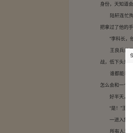
身份，天知道
陆轩连忙掏出
把拿过了他的手
“李科长，他
王良兵的目光
战，低下头来
谁都能看出来
怎么会和一个
好半天，李长
“是！”王良
一进入集团大
所有人激动的