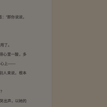
：“那你说说，
用了。
得心里一酸，多
在心上——
别人来说，根本
了？
哭出声，以她的