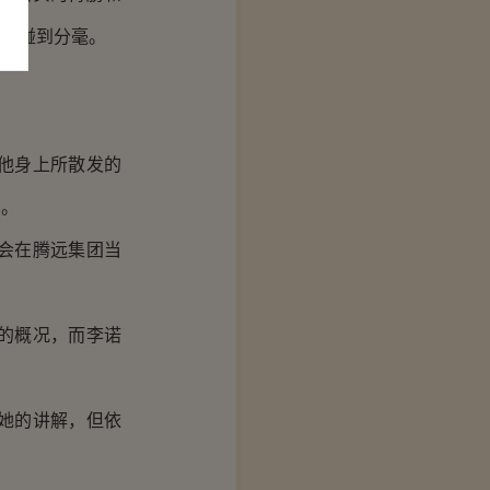
被人碰到分毫。
他身上所散发的
比。
会在腾远集团当
的概况，而李诺
她的讲解，但依