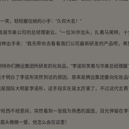
笑，轻轻握住她的小手：“久仰大名！”
是华美公司的总经理谢云，”一位30岁出头，扎着马尾辫，十
着伸出手来：“我先带你去看看我们公司最新研发的产品吧，希
待你们腾远集团所研发的化妆品，”李诺彤笑着与华美总经理握
明白了李诺彤突然到访的原因，原来是腾远集团要向化妆品
然是国际大明星李诺彤，这手段实在是太厉害了，不过这代言费
西不经意间，突然看到一张极为熟悉的面庞，目光停留在李
时眉头微微一蹙，他怎么会在这里！