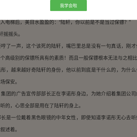
我学会啦
开路，动作行云流水，突出一位职业保镖的气质，没有让李诺彤
电梯后，美目水盈盈的：“陆轩，你以前是不是当过保镖？”
轩摇摇头。
了一声，这个该死的陆轩，嘴巴里总是没有一句真话，刚才
一个高级别的保镖所具有的素质！而且一般保镖根本无法与之相
，越来越好奇陆轩的身份，他以前到底是干什么的，为什么
车场保安。
团的广告宣传部部长正在李诺彤身边，为她介绍着集团公司
去听的，心思全部是用在了陆轩的身上。
是一位戴着黑色眼镜的中年女性，即使知道李诺彤无心去听
的叙述着。