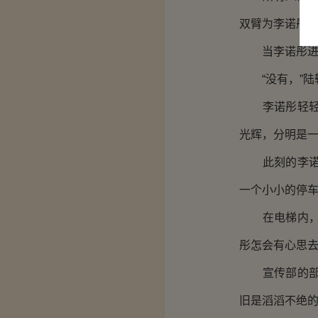
双臂为李诺彤
当李诺彤进入
“没有，”陆
李诺彤轻轻哼
光辉，分明是
此刻的李诺彤
一个小小的停
在电梯内，集
彤怎会有心思
宣传部的部长
旧是滔滔不绝