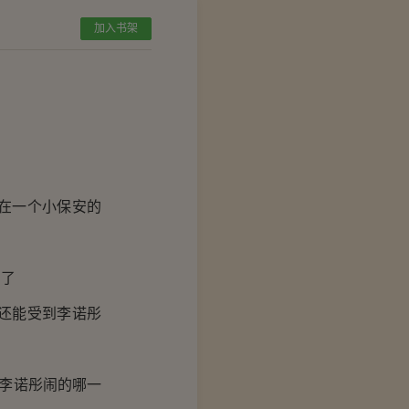
加入书架
在一个小保安的
意了
还能受到李诺彤
李诺彤闹的哪一