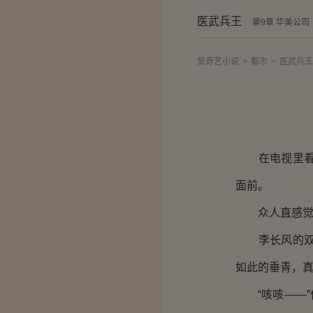
医武兵王
第9章 华美公司
爱奇艺小说
>
都市
>
医武兵王
在电视里看到
面前。
众人直感觉脑
李长风的双手
如此的垂青，
“咳咳——”