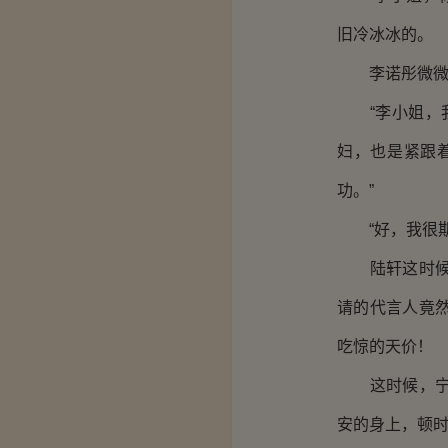
旧冷冰冰的。
李诺彤微微一
“李小姐，我
妇，也是紧跟
功。”
“好，我很期
陆轩这时候才
请的代言人竟
吃惊的天价！
这时候，宁宛
安的身上，顿