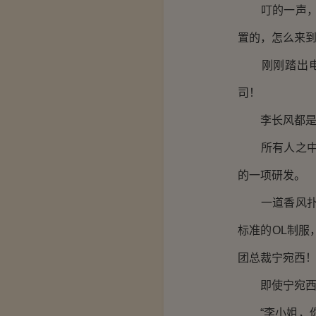
叮的一声，电
置的，怎么来
刚刚踏出电梯
司！
李长风都是微
所有人之中，
的一项研发。
一道香风扑面
标准的OL制
团总裁宁宛西
即使宁宛西身
“李小姐，你