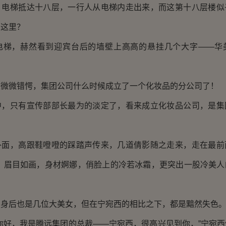
梯抵达十八层，一行人从电梯内走出来，而这第十八层楼似
到这里？
，赫然看到迎宾台后的墙壁上高高的悬挂几个大字——华
微错愕，集团公司什么时候成立了一个化妆品的分公司了！
只有宣传部部长最为的淡定了，看来成立化妆品公司，是集
，高跟鞋噔噔的踩踏声传来，几道倩影随之走来，走在最前
服，眉目如画，身材婀娜，俏脸上的冷若冰霜，更突出一股冷美人
！
后也是几位大美女，但在宁宛西的相比之下，都是黯然失色
好，我是腾远集团的总裁——宁宛西，很高兴见到你，”宁宛西