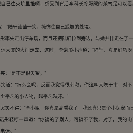
把自己往火坑里推啊，感受到背后李科长冷飕飕的杀气足可以看
，”陆轩讪讪一笑，掩饰住自己尴尬的处境。
率先走出停车场，而且还把陆轩拉到旁边，与她并排走在了一
大厦的大门走去，这时，李诺彤小声道：“陆轩，真是好巧呀
：“是不是很失望。”
道：“怎么会呢，反而我觉得很刺激，你这叫大隐于市，对不
个平凡的小人物，越平凡越好。”
笑不得：“李小姐，你真是高看我了，我还真只是个小保安而已
诺彤轻哼一声道：“你骗的了别人，可骗不了我，对了，我的电
电话。”