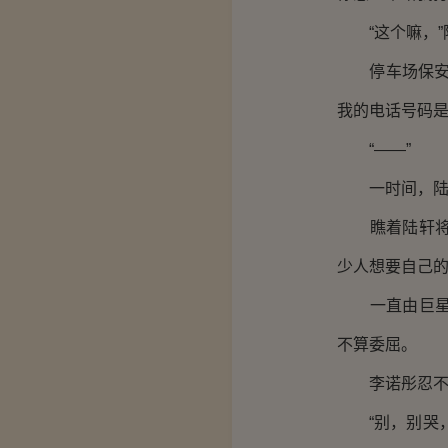
“这个嘛，”陆
停车场保安的
我的电话号码是
“——”
一时间，陆轩
瞧着陆轩将头
少人想要自己
一直由巨星光
不算委屈。
李诺彤忍不住
“别，别哭，