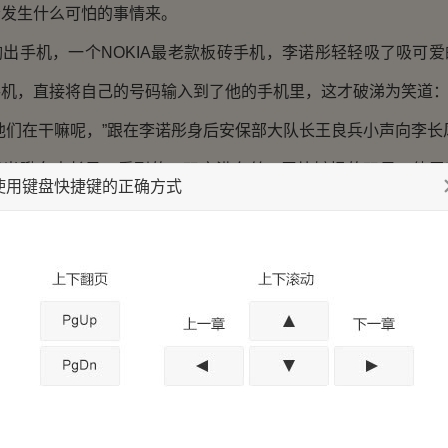
会发生什么可怕的事情来。
手机，一个NOKIA最老款板砖手机，李诺彤轻轻吸了吸可爱
机，直接将自己的号码输入到了他的手机里，这才破涕为笑道：“
们在干嘛呢，”跟在李诺彤身后安保部大队长王良兵小声向李长
瞅向李长风，看到的一双充满血丝，无比嫉恨的双目，他忍
使用键盘快捷键的正确方式
，不敢做声。
，李诺彤和陆轩这是在互唤电话号码呢，倒真是奇了，女神
小保安相谈甚欢！
风这才憋出几个字来：“等李小姐一走，立刻让这个叫陆轩的卷
兵连连点头，深怕李科长让自己也一起滚蛋了。
厦内，所有人集团的员工纷纷惊呼出声：“李诺彤，竟然是大明
蜂拥出来，差点没乱作一团，而陆轩将李诺彤护在身后，用