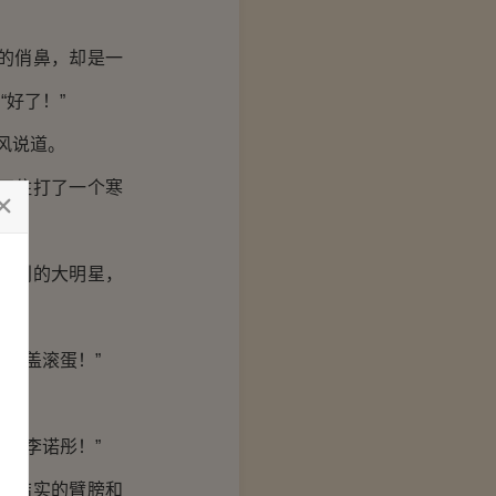
的俏鼻，却是一
好了！”
风说道。
不住打了一个寒
级别的大明星，
铺盖滚蛋！”
星李诺彤！”
着结实的臂膀和