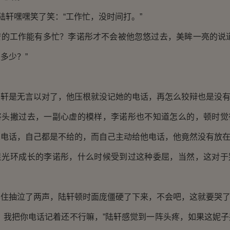
轩嘿嘿笑了笑：“工作忙，没时间打。”
工作能有多忙？李诺彤才不会被他忽悠过去，美眸一亮的说道
多少？”
是无言以对了，他压根就没记她的电话，再怎么狡辩也是没有
撇过去，一副心虚的模样，李诺彤也不知道怎么的，顿时觉
的电话，自己都是不给的，而自己主动给他电话，他竟然没有放
环成长的李诺彤，什么时候受到过这种委屈，当然，这对于
抽泣了两声，陆轩顿时面庞僵硬了下来，不会吧，这就要哭
我把你电话记着还不行嘛，”陆轩感觉到一阵头疼，如果这妮子