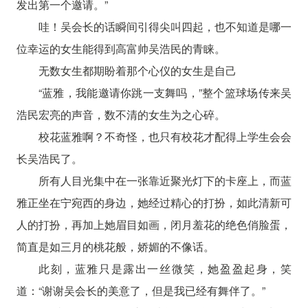
发出第一个邀请。”
哇！吴会长的话瞬间引得尖叫四起，也不知道是哪一
位幸运的女生能得到高富帅吴浩民的青睐。
无数女生都期盼着那个心仪的女生是自己
“蓝雅，我能邀请你跳一支舞吗，”整个篮球场传来吴
浩民宏亮的声音，数不清的女生为之心碎。
校花蓝雅啊？不奇怪，也只有校花才配得上学生会会
长吴浩民了。
所有人目光集中在一张靠近聚光灯下的卡座上，而蓝
雅正坐在宁宛西的身边，她经过精心的打扮，如此清新可
人的打扮，再加上她眉目如画，闭月羞花的绝色俏脸蛋，
简直是如三月的桃花般，娇媚的不像话。
此刻，蓝雅只是露出一丝微笑，她盈盈起身，笑
道：“谢谢吴会长的美意了，但是我已经有舞伴了。”