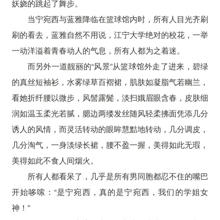
妖娆的跳起了舞步。
当宁宛西与蓝雅降临在篮球馆内时，所有人目光齐刷
刷的看去，蓝雅自然不用说，江宁大学绝对的校花，一举
一动洋溢着青春动人的气息，所有人都为之着迷。
而另外一道靓丽的“风景”从篮球馆外走了进来，碧绿
的真丝短袖衫，水雾绿草百褶裙，肌肤如凝脂气若幽兰，
看她折纤腰以微步，风髻露鬓，淡扫娥眉眼含春，皮肤细
润如温玉柔光若腻，腮边两缕发丝随风轻柔拂面凭添几分
诱人的风情，而灵活转动的眼眸慧黠地转动，几分调皮，
几分淘气，一身淡绿长裙，腰不盈一握，美得如此无瑕，
美得如此不食人间烟火。
所有人都看呆了，几乎是所有男同胞都忍不住的嘴巴
开始哆嗦：“是宁宛西，真的是宁宛西，我们的学姐女
神！”