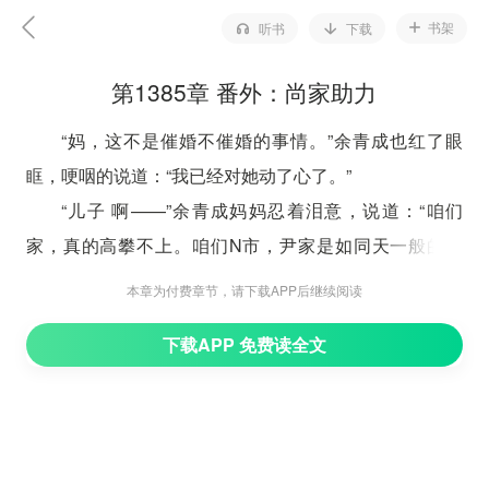
书架
听书
下载
第1385章 番外：尚家助力
“妈，这不是催婚不催婚的事情。”余青成也红了眼
眶，哽咽的说道：“我已经对她动了心了。”
“儿子 啊——”余青成妈妈忍着泪意，说道：“咱们
家，真的高攀不上。咱们N市，尹家是如同天一般的存
在，咱们家就是累死累活，过上三百年，都不够资格跟人
本章为付费章节，请下载APP后继续阅读
家相提并论的！我可是听说了，尹家的大小姐，和尹家未
下载APP 免费读全文
来的女主人，都对元十三另眼相