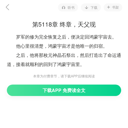
书架
听书
下载
第5118章 终章，天父现
罗军的修为完全恢复之后，便决定回鸿蒙宇宙去。
他心里很清楚，鸿蒙宇宙才是他唯一的归宿。
之后，他将那枚元神晶石祭出，然后打造出了命运通
道，接着就顺利的回到了鸿蒙宇宙里。
回到鸿蒙宇宙之后，他的大计算基因术也就跟着失
本章为付费章节，请下载APP后继续阅读
去……
下载APP 免费读全文
事实上，他现在已经是无敌的存在了。所以大计算基
因术有或是无，于他来说，都无所谓