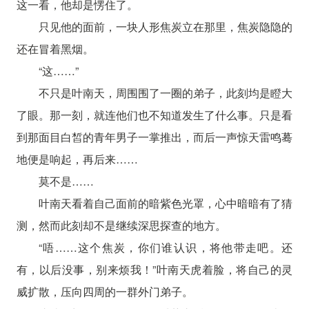
这一看，他却是愣住了。
只见他的面前，一块人形焦炭立在那里，焦炭隐隐的
还在冒着黑烟。
“这……”
不只是叶南天，周围围了一圈的弟子，此刻均是瞪大
了眼。那一刻，就连他们也不知道发生了什么事。只是看
到那面目白皙的青年男子一掌推出，而后一声惊天雷鸣蓦
地便是响起，再后来……
莫不是……
叶南天看着自己面前的暗紫色光罩，心中暗暗有了猜
测，然而此刻却不是继续深思探查的地方。
“唔……这个焦炭，你们谁认识，将他带走吧。还
有，以后没事，别来烦我！”叶南天虎着脸，将自己的灵
威扩散，压向四周的一群外门弟子。