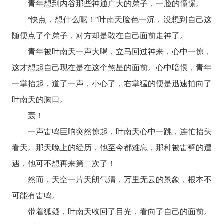
青年想到内谷那些神通广大的弟子，一脸的憧憬。
“快点，想什么呢！”叶南天脸色一沉，没想到自己这
随便点了个弟子，对方却是敢在自己面前走神了。
青年被叶南天一声大喝，立马回过神来，心中一惊，
这才想起自己现在是在这个煞星的面前。心中暗恨，青年
一掌抬起，道了一声，小心了，右掌猛的便是迅速拍向了
叶南天的胸口。
轰！
一声雷鸣巨响突然惊起，叶南天心中一跳，连忙抬头
看天。那天晚上的经历，他至今都难忘，那种被雷劈的遭
遇，他可不想再来第二次了！
然而，天空一片天朗气清，万里无云的景象，根本不
可能有雷鸣。
带着狐疑，叶南天收回了目光，看向了自己的面前。