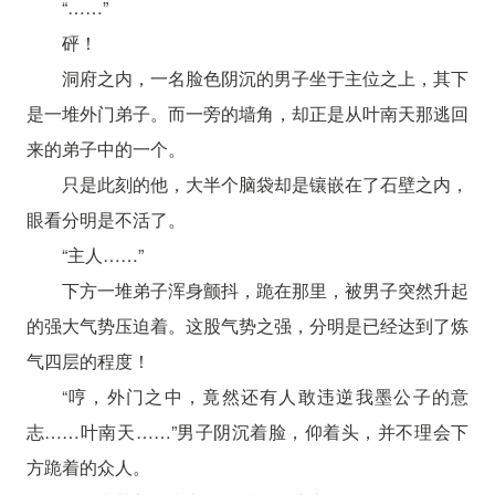
“……”
砰！
洞府之内，一名脸色阴沉的男子坐于主位之上，其下
是一堆外门弟子。而一旁的墙角，却正是从叶南天那逃回
来的弟子中的一个。
只是此刻的他，大半个脑袋却是镶嵌在了石壁之内，
眼看分明是不活了。
“主人……”
下方一堆弟子浑身颤抖，跪在那里，被男子突然升起
的强大气势压迫着。这股气势之强，分明是已经达到了炼
气四层的程度！
“哼，外门之中，竟然还有人敢违逆我墨公子的意
志……叶南天……”男子阴沉着脸，仰着头，并不理会下
方跪着的众人。