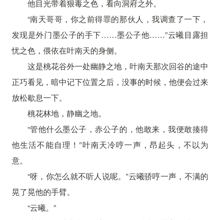
他目光带着狠毒之色，看向洞府之外。
“南天哥哥，你之前得罪的那伙人，我调查了一下，
发现是外门墨公子的手下……墨公子他……”云曦目露担
忧之色，偎依在叶南天的身侧。
这是桃花谷外一处幽静之地，叶南天那次回谷的途中
正巧看见，暗中记下位置之后，没事的时候，他便会过来
放松歇息一下。
桃花林地，静幽之地。
“管他什么墨公子，赤公子的，他敢来，我便敢揍得
他生活不能自理！”叶南天冷哼一声，昂起头，不以为
意。
“呀，你怎么就不听人说呢。”云曦骄哼一声，不满的
晃了晃他的手臂。
“云曦。”