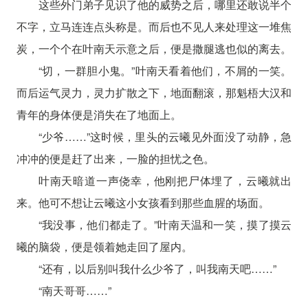
这些外门弟子见识了他的威势之后，哪里还敢说半个
不字，立马连连点头称是。而后也不见人来处理这一堆焦
炭，一个个在叶南天示意之后，便是撒腿逃也似的离去。
“切，一群胆小鬼。”叶南天看着他们，不屑的一笑。
而后运气灵力，灵力扩散之下，地面翻滚，那魁梧大汉和
青年的身体便是消失在了地面上。
“少爷……”这时候，里头的云曦见外面没了动静，急
冲冲的便是赶了出来，一脸的担忧之色。
叶南天暗道一声侥幸，他刚把尸体埋了，云曦就出
来。他可不想让云曦这小女孩看到那些血腥的场面。
“我没事，他们都走了。”叶南天温和一笑，摸了摸云
曦的脑袋，便是领着她走回了屋内。
“还有，以后别叫我什么少爷了，叫我南天吧……”
“南天哥哥……”