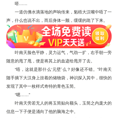
嗒……
一道仿佛水滴落地的声响传来，魁梧大汉嘴中唔了一
声，什么也说不出，而后身体一颤，缓缓的跪了下来。
叶南天脸色平静，灵力运气，气劲一扩，右手朝一旁
随意的甩了甩，便是将其上的血迹给甩开了去。
“唔，这就是那什么‘元壁’么？好像还不错。”叶南天
随手摘下大汉身上挂着的储物袋，神识探入其中，很快的
发现了其中一枚样式奇特的青色玉简。
“嗯……”
叶南天旁若无人的将玉简贴向额头，玉简之内庞大的
信息一下子便是涌向了他的脑海之中。