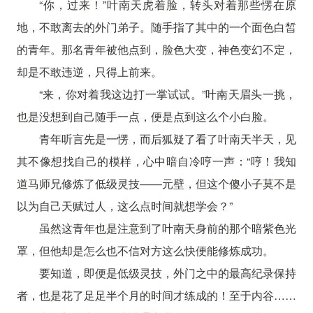
“你，过来！”叶南天虎着脸，转头对着那些愣在原
地，不敢离去的外门弟子。随手指了其中的一个面色白皙
的青年。那名青年被他点到，脸色大变，神色变幻不定，
却是不敢违逆，只得上前来。
“来，你对着我这边打一掌试试。”叶南天眉头一挑，
也是没想到自己随手一点，便是点到这么个小白脸。
青年听言先是一愣，而后狐疑了看了叶南天半天，见
其不像想找自己的模样，心中暗自冷哼一声：“哼！我知
道马师兄修炼了低级灵技——元壁，但这个傻小子莫不是
以为自己天赋过人，这么点时间就想学会？”
虽然这青年也是注意到了叶南天身前的那个暗紫色光
罩，但他却是怎么也不信对方这么快便能修炼成功。
要知道，即便是低级灵技，外门之中的最高纪录保持
者，也是花了足足半个月的时间才练成的！至于内谷……