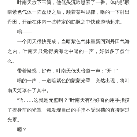
叶南天放下玉简，他低头沉吟思索了一番。体内那股
暗紫色气体一阵盘旋之后，顺着某种规律，咻的一下射出
丹田，开始在体内一些特定的筋脉之中快速游动起来。
嗡——
一个周天很快完成，当暗紫色气体重新回到丹田气海
之内，叶南天只觉得脑海之中嗡的一声，好似多了点什
么。
带着疑惑，好奇，叶南天低头暗道一声：“开！”
嗡的一声，一道暗紫色的蒙蒙光罩，突然出现，将叶
南天笼罩在了其中。
“唔……这就是元壁啊？”叶南天有些好奇的用手指摸
了摸身前的光罩，却发现自己的手指不受阻挡的直接穿过
光罩。
嗯？