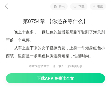
书架
听书
下载
第0754章 【你还在等什么】
晚上十点多，一辆红色的兰博基尼跑车驶到了海景别
墅前一个急停。
从车上走下来的女子轻撩秀发，上身一件短身红色小
西装，里面是一条黑色抹胸连身短裙，性感时尚。
她手上提着一只公文袋，但似乎并没塞多少文件，踩
本章为付费章节，请下载APP后继续阅读
着一双亮色镶水晶高跟鞋，就这么步履婀娜地走到了门
下载APP 免费读全文
口。
按了几下门铃，但却并没人开门。
女人回头看了眼