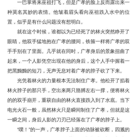
一巴掌将来巫祖打飞，但是广孝的脸上反而露出来一
种莫名其妙的表情。他皱着眉头看向巫祖跌入水中的位
置，似乎是有什么问题没有想明白。
就在这个时候，谁都以为已经死了的林火突然睁开了
眼睛，他双手猛地抱在广孝的腰间，铁箍一样将广孝的双
手手别在了里面。几乎就在同时，广孝身后的景象扭曲了
起来，一个人影凭空出现在他的身后，这个人手中握着一
把黑黝黝的短刀，无声无息对着广孝的脖子砍了下来。
光凭着林火的力量根本无法制住广孝。他松开了掐着
林火脖子的那只手，空出来两只胳膊左右一撑，便将林火
的的双手崩开，重获自由的林火直接跌入到了水底。当下
电光火石一般，虽然林火只是瞬间制住了广孝，但就是这
一瞬之间，身后人影的刀刃已经落在了广孝的脖子上。
“噗！”的一声，广孝脖子上面的动脉被砍断，四溅的