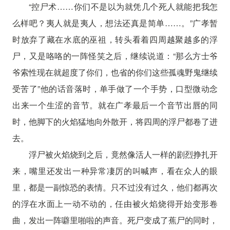
“控尸术……你们不是以为就凭几个死人就能把我怎
么样吧？夷人就是夷人，想法还真是简单……。”广孝暂
时放弃了藏在水底的巫祖，转头看着四周越聚越多的浮
尸，又是咯咯的一阵怪笑之后，继续说道：“那么方士爷
爷索性现在就超度了你们，也省的你们这些孤魂野鬼继续
受苦了”他的话音落时，单手做了一个手势，口型微动念
出来一个生涩的音节。就在广孝最后一个音节出唇的同
时，他脚下的火焰猛地向外散开，将四周的浮尸都卷了进
去。
浮尸被火焰烧到之后，竟然像活人一样的剧烈挣扎开
来，嘴里还发出一种异常凄厉的叫喊声，看在众人的眼
里，都是一副惊恐的表情。只不过没有过久，他们都再次
的浮在水面上一动不动的，任由被火焰烧得开始变形卷
曲，发出一阵噼里啪啦的声音。死尸变成了蕉尸的同时，