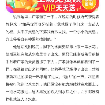
说到这里，广孝顿了一下，在说话的时候语气变得森
然起来：“如果你再咬牙挺着，我就掘了你们这一支苗人
的根。大不了吴勉的下落我自己去找。一个小小的吴勉，
方士爷爷自有神通能找到他。”
他这话刚刚说完，脚下的水面突然窜上来一串水花，
随后巫祖突然从水底里冒了出来。两只已经变成焦骨的枯
手对着广孝的天灵盖抓了下去，广孝就像早就预料到了一
样，在巫祖冒出来的同时，他的手就已经伸了出去，对着
眼前巫祖的脑袋一巴掌扇了过去。“啪！”的一声，巫祖直
接被打飞到七八丈外，他已经没有能力继续站在水面上，
一道水花溅过，这人再次的跌入到水底之中，几乎都没有
挣扎就沉入了水底。