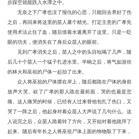
步踩空就能跌入水潭之中。
无奈之下广孝也没了报仇的心思，只能回去养好了伤
之后，再回来将这里的苗人屠个精光。打定主意的广孝先
使用术法止住了血，随后借着水遁离开了这里。只是一眨
眼的功夫，便消失在了身后众苗人的眼前。
见到广孝消失之后，苗人之中的头目吆喝了几声，随
后几十个苗人一个猛子扎进水里。半晌之后，将气如游丝
的林火和巫祖的尸体一起抬了出来。
众人将巫祖的尸体摆在岸上，随后都跪在尸体的身前
放声大哭。砍了广孝的那人跪在最前面，哭的也最是悲
痛。这人痛哭的时候，已经有人过来替他包扎了伤口，又
哭了一阵之后，他起身对着众苗人大声说了几句什么。这
人说完之后，众苗人跪着转了方向，又开始对着他跪拜了
起来。随后有年长之人将巫祖尸体上面的饰物取了下来，