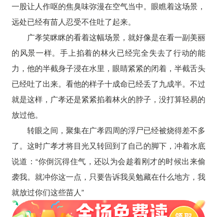
一股让人作呕的焦臭味弥漫在空气当中。眼瞧着这场景，
远处已经有苗人忍受不住吐了起来。
广孝笑眯眯的看着这幅场景，就好像是在看一副美丽
的风景一样。手上掐着的林火已经完全失去了行动的能
力，他的半截身子浸在水里，眼睛紧紧的闭着，半截舌头
已经吐了出来。看他的样子十成命已经丢了九成半。不过
就是这样，广孝还是紧紧掐着林火的脖子，没打算轻易的
放过他。
转眼之间，聚集在广孝四周的浮尸已经被烧得差不多
了。这时广孝才将目光又转回到了自己的脚下，冲着水底
说道：“你倒沉得住气，还以为会趁着刚才的时候出来偷
袭我。就冲你这一点，只要告诉我吴勉藏在什么地方，我
就放过你们这些苗人”