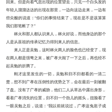
回来。但是向着气息出现的位置望去，只见一个白头发的
年轻人溜溜达达的出现在那里，一边向这边走来，一边有
些尖酸的说道：“你们的事情结束了，现在是不是该算算
我们那笔帐了？”
林火和那人都认识来人，林火好说，而他身边的那个
人是从巫祖的传承记忆力得到来人的信息。
来人正是吴勉，这时林火两人的脸色也已经变了，现
在两人都是强弩之末，被广孝大闹了一下之后，再也经不
起吴勉的折腾了。
刚才这里发生的一切，吴勉和归不归都看的一清二
楚，想不到广孝在压倒性的优势之下，会在最后一刻被翻
了盘。没有了广孝的威胁，他们二人从草丛中露出身形，
看着广孝消失的位置，归不归一个劲儿的摇头，扭脸看了
一眼吴勉之后，说道：“我以前就说过，广孝这兔崽子成