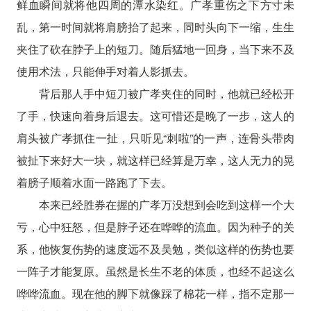
鲜血瞬间就将他四周的潭水染红。广孝重伤之下方寸未
乱，第一时间就将肩膀抬了起来，同时头向下一缩，生生
夹住了砍在脖子上的短刀。随后猛地一回身，当下来不及
使用术法，只能伸手对着人影抓去。
背后那人手中短刀被广孝夹住的同时，他就已经松开
了手，快速向着身后退去。这可惜还是晚了一步，这人的
肩头被广孝抓住一扯，只听见“刺啦”的一声，连骨头带肉
被扯下来好大一块，就这样已经算是万幸，这人无力的晃
着膀子顺着水面一路跑了下去。
本来已经胜券在握的广孝万没想到会吃到这样一个大
亏，心中狂怒，但是脖子还在哗哗的流血。因为种子的关
系，他恢复伤势的速度远不及吴勉，类似这样的伤势也要
一阵子才能复原。虽然是长生不老的体质，也经不起这么
哗哗流血。现在他的脚下就像踩了棉花一样，指不定那一