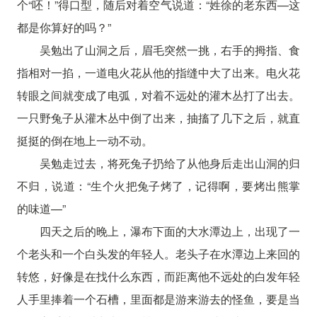
个“呸！”得口型，随后对着空气说道：“姓徐的老东西—这
都是你算好的吗？”
吴勉出了山洞之后，眉毛突然一挑，右手的拇指、食
指相对一掐，一道电火花从他的指缝中大了出来。电火花
转眼之间就变成了电弧，对着不远处的灌木丛打了出去。
一只野兔子从灌木丛中倒了出来，抽搐了几下之后，就直
挺挺的倒在地上一动不动。
吴勉走过去，将死兔子扔给了从他身后走出山洞的归
不归，说道：“生个火把兔子烤了，记得啊，要烤出熊掌
的味道—”
四天之后的晚上，瀑布下面的大水潭边上，出现了一
个老头和一个白头发的年轻人。老头子在水潭边上来回的
转悠，好像是在找什么东西，而距离他不远处的白发年轻
人手里捧着一个石槽，里面都是游来游去的怪鱼，要是当