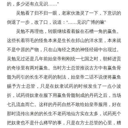
的，多少还有点见识……”
吴勉看了归不归一眼，老家伙激灵了一下，下意识的
倒退了一步，改了口，说道：“……见识广博的嘛”
吴勉不再理他，转眼继续看着躲在石槽一角的赢鱼。
这些长着羽毛的怪鱼本来是生长在邽山的洋水里，本来就
不是中原的产物，只在山海经之类的神怪经籍中出现过。
吴勉见过还是几年前始皇帝刚刚统一七国之时，朝鲜进贡
的奇珍里有两对赢鱼。当时方士总管推说古方中有赢鱼骨
髓为药引的长生不老药的制法，始皇帝二话不说便将赢鱼
赐予方士总管，只是在奴隶试药的时候发生了一点小波
折，试药得奴隶在服下用赢鱼骨髓制成的丹药之后，当场
七孔流血而亡。这样的丹药自然不敢给始皇帝服用，好在
那时流传出来的的长生不老药地仙方实在太多，试药死个
把奴隶也不是什么稀罕的事，只是在方士总管的心里，糟