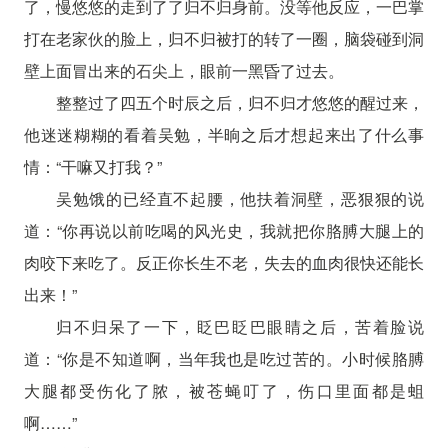
了，慢悠悠的走到了了归不归身前。没等他反应，一巴掌
打在老家伙的脸上，归不归被打的转了一圈，脑袋碰到洞
壁上面冒出来的石尖上，眼前一黑昏了过去。
整整过了四五个时辰之后，归不归才悠悠的醒过来，
他迷迷糊糊的看着吴勉，半晌之后才想起来出了什么事
情：“干嘛又打我？”
吴勉饿的已经直不起腰，他扶着洞壁，恶狠狠的说
道：“你再说以前吃喝的风光史，我就把你胳膊大腿上的
肉咬下来吃了。反正你长生不老，失去的血肉很快还能长
出来！”
归不归呆了一下，眨巴眨巴眼睛之后，苦着脸说
道：“你是不知道啊，当年我也是吃过苦的。小时候胳膊
大腿都受伤化了脓，被苍蝇叮了，伤口里面都是蛆
啊……”