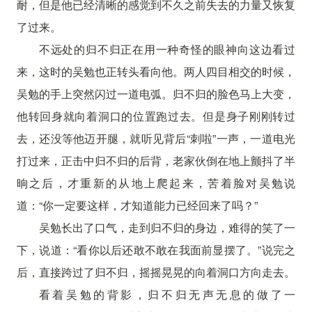
耐，但是他已经清晰的感觉到不久之前失去的力量又恢复
了过来。
不远处的归不归正在用一种奇怪的眼神向这边看过
来，这时的吴勉也正转头看向他。两人四目相交的时候，
吴勉的手上突然闪过一道电弧。归不归的脸色马上大变，
他转回身就向着洞口的位置跑过去。但是身子刚刚转过
去，还没等他迈开腿，就听见背后“刺啦”一声，一道电光
打过来，正击中归不归的后背，老家伙倒在地上颤抖了半
晌之后，才重新的从地上爬起来，苦着脸对吴勉说
道：“你一定要这样，才知道能力已经回来了吗？”
吴勉长出了口气，走到归不归的身边，难得的笑了一
下，说道：“看你以后还敢不敢在我面前显摆了。”说完之
后，直接跨过了归不归，摇摇晃晃的向着洞口方向走去。
看着吴勉的背影，归不归无声无息的做了一