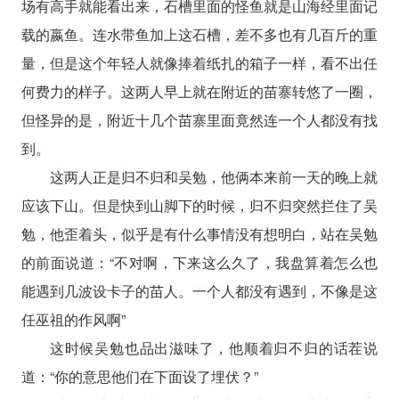
场有高手就能看出来，石槽里面的怪鱼就是山海经里面记
载的嬴鱼。连水带鱼加上这石槽，差不多也有几百斤的重
量，但是这个年轻人就像捧着纸扎的箱子一样，看不出任
何费力的样子。这两人早上就在附近的苗寨转悠了一圈，
但怪异的是，附近十几个苗寨里面竟然连一个人都没有找
到。
这两人正是归不归和吴勉，他俩本来前一天的晚上就
应该下山。但是快到山脚下的时候，归不归突然拦住了吴
勉，他歪着头，似乎是有什么事情没有想明白，站在吴勉
的前面说道：“不对啊，下来这么久了，我盘算着怎么也
能遇到几波设卡子的苗人。一个人都没有遇到，不像是这
任巫祖的作风啊”
这时候吴勉也品出滋味了，他顺着归不归的话茬说
道：“你的意思他们在下面设了埋伏？”