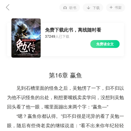
书架
听书
下载
免费下载此书，离线随时看
37249
人已下载
免费读全文
第16章 赢鱼
见到石槽里面的怪鱼之后，吴勉愣了一下，归不归以
为他不识怪鱼的出处，刚想要嘴贱卖卖学问，没想到吴勉
回头看了他一眼，嘴里面蹦出来两个字：“嬴鱼—”
“嗯？嬴鱼你都认得。”归不归很是诧异的看了吴勉一
眼，随后有些倚老卖的继续说道：“看不出来你年纪轻轻