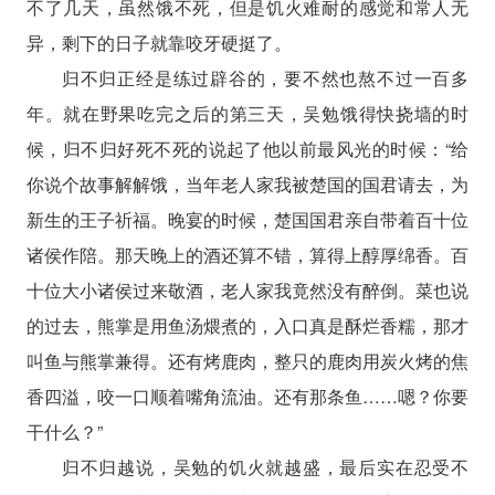
不了几天，虽然饿不死，但是饥火难耐的感觉和常人无
异，剩下的日子就靠咬牙硬挺了。
归不归正经是练过辟谷的，要不然也熬不过一百多
年。就在野果吃完之后的第三天，吴勉饿得快挠墙的时
候，归不归好死不死的说起了他以前最风光的时候：“给
你说个故事解解饿，当年老人家我被楚国的国君请去，为
新生的王子祈福。晚宴的时候，楚国国君亲自带着百十位
诸侯作陪。那天晚上的酒还算不错，算得上醇厚绵香。百
十位大小诸侯过来敬酒，老人家我竟然没有醉倒。菜也说
的过去，熊掌是用鱼汤煨煮的，入口真是酥烂香糯，那才
叫鱼与熊掌兼得。还有烤鹿肉，整只的鹿肉用炭火烤的焦
香四溢，咬一口顺着嘴角流油。还有那条鱼……嗯？你要
干什么？”
归不归越说，吴勉的饥火就越盛，最后实在忍受不