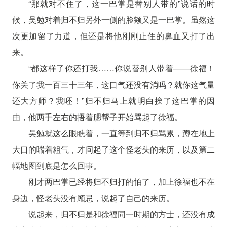
“那就对不住了，这一巴掌是替别人带的”说话的时
候，吴勉对着归不归另外一侧的脸颊又是一巴掌。虽然这
次更加留了力道，但还是将他刚刚止住的鼻血又打了出
来。
“都这样了你还打我……你说替别人带着——徐福！
你关了我一百三十三年，这口气还没有消吗？就你这气量
还大方师？我呸！”归不归马上就明白挨了这巴掌的因
由，他两手左右的捂着腮帮子开始骂起了徐福。
吴勉就这么眼瞧着，一直等到归不归骂累，蹲在地上
大口的喘着粗气，才问起了这个怪老头的来历，以及第二
幅地图到底是怎么回事。
刚才两巴掌已经将归不归打的怕了，加上徐福也不在
身边，怪老头没有顾忌，说起了自己的来历。
说起来，归不归是和徐福同一时期的方士，还没有成