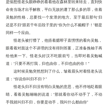
是恼怒怪老头眼睁睁的看着他在森林里转来转去，直到快
命丧当场才出手解救，平白无故的遭了那么多的罪，依着
吴勉的性格，总要找一个发泄的地方。至于最后那句‘归
还是不归“跟若干年后段子里的“你为什么不戴帽子！”都是
同样一个应由。
怪老头被打懵了，他捂着腮帮子直愣愣的看向吴勉，
眼看着对面这个不讲理的没有得到答案，正准备挽袖子再
给他来一下。怪老头好汉不吃眼前亏，当即对着吴勉喊
道：“只要不再打我，归也由你，不归也由的你！”
这时候吴勉突然想到了什么，皱着眉头对着怪老头说
道：“你说你叫归不归？”
怪老头归不归没有明白吴勉的意思，他不停地眨着眼
睛，看着吴勉喃喃的说道：“那就看你动不动手了，不动
手我就叫归不归，你要是动手，我叫什么都由你”