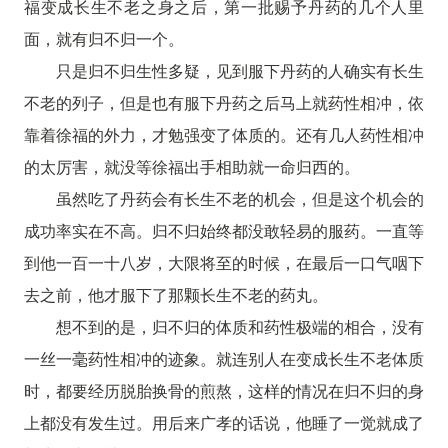
福变成长生不老之身之后，第一批赐予丹药的几个人里
面，就有归不归一个。
只是归不归生性多疑，见到服下丹药的人确实有长生
不老的列子，但是也有服下丹药之后马上就药性相冲，依
靠着徐福的外力，才勉强变了体质的。还有几人药性相冲
的太厉害，就没等徐福出手相助就一命归西的。
虽然吃了丹药会有长生不老的机会，但是这个机会的
成功率实在不高。归不归始终都没敢轻易的服药。一直等
到他一百一十八岁，大限将至的时候，在最后一口气咽下
去之前，他才服下了那颗长生不老的药丸。
想不到的是，归不归的体质和药性极端的相合，没有
一丝一毫药性相冲的迹象。就连别人在变成长生不老体质
时，都要经历脱胎换骨的煎熬，这样的情况在归不归的身
上都没有发生过。用后来广孝的话说，他睡了一觉就成了