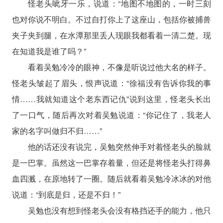
怪老头呲牙一乐，说道：“地图不地图的，一时三刻
也对你说不明白。不过自打你上了这座山，包括你被捕兽
夹子夹到腿，在水潭那里丢人现眼我都看着一清二楚。现
在知道我是谁了吗？”
看着吴勉冷冷的眼神，不像是听说过他大名的样子。
怪老头皱起了眉头，恨声说道：“徐福没有告诉你我的事
情……我就知道这个老东西记仇”说到这里，怪老头长出
了一口气，随后再次对着吴勉说道：“你记住了，我老人
家的名字叫做归不归……”
他的话还没有说完，吴勉突然伸手对着怪老头的脸就
是一巴掌。虽然这一巴掌存着量，但还是将怪老头打得鼻
血四溅，在原地转了一圈。随后就看着吴勉冷冰冰的对他
说道：“到底是归，还是不归！”
吴勉也没有想到怪老头会没有格挡还手的能力，他只