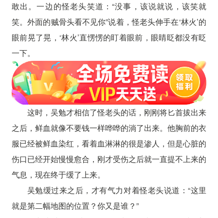
敢出。一边的怪老头笑道：“没事，该说就说，该笑就
笑。外面的贼骨头看不见你”说着，怪老头伸手在‘林火’的
眼前晃了晃，‘林火’直愣愣的盯着眼前，眼睛眨都没有眨
一下。
这时，吴勉才相信了怪老头的话，刚刚将匕首拔出来
之后，鲜血就像不要钱一样哗哗的淌了出来。他胸前的衣
服已经被鲜血染红，看着血淋淋的很是渗人，但是心脏的
伤口已经开始慢慢愈合，刚才受伤之后就一直提不上来的
气息，现在终于缓了上来。
吴勉缓过来之后，才有气力对着怪老头说道：“这里
就是第二幅地图的位置？你又是谁？”