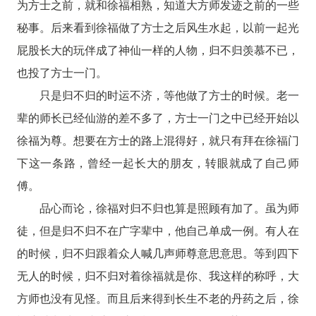
为方士之前，就和徐福相熟，知道大方师发迹之前的一些
秘事。后来看到徐福做了方士之后风生水起，以前一起光
屁股长大的玩伴成了神仙一样的人物，归不归羡慕不已，
也投了方士一门。
只是归不归的时运不济，等他做了方士的时候。老一
辈的师长已经仙游的差不多了，方士一门之中已经开始以
徐福为尊。想要在方士的路上混得好，就只有拜在徐福门
下这一条路，曾经一起长大的朋友，转眼就成了自己师
傅。
品心而论，徐福对归不归也算是照顾有加了。虽为师
徒，但是归不归不在广字辈中，他自己单成一例。有人在
的时候，归不归跟着众人喊几声师尊意思意思。等到四下
无人的时候，归不归对着徐福就是你、我这样的称呼，大
方师也没有见怪。而且后来得到长生不老的丹药之后，徐