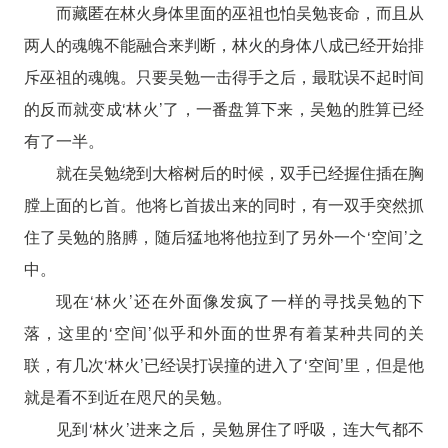
而藏匿在林火身体里面的巫祖也怕吴勉丧命，而且从
两人的魂魄不能融合来判断，林火的身体八成已经开始排
斥巫祖的魂魄。只要吴勉一击得手之后，最耽误不起时间
的反而就变成‘林火’了，一番盘算下来，吴勉的胜算已经
有了一半。
就在吴勉绕到大榕树后的时候，双手已经握住插在胸
膛上面的匕首。他将匕首拔出来的同时，有一双手突然抓
住了吴勉的胳膊，随后猛地将他拉到了另外一个‘空间’之
中。
现在‘林火’还在外面像发疯了一样的寻找吴勉的下
落，这里的‘空间’似乎和外面的世界有着某种共同的关
联，有几次‘林火’已经误打误撞的进入了‘空间’里，但是他
就是看不到近在咫尺的吴勉。
见到‘林火’进来之后，吴勉屏住了呼吸，连大气都不