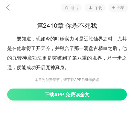
书架
听书
下载
第2410章 你杀不死我
要知道，现如今的叶谦实力可是远胜仙界之时，尤其
是在他取得了开天斧，并融合了那一滴盘古精血之后，他
的九转神魔功法更是突破到了第八重的境界，只一步之
遥，便能成功开启魔神真身。
所以，面对刚刚破封而出的魔祖罗睺，此时的叶谦自
本章为付费章节，请下载APP后继续阅读
然还是有着无比强大的信心的。
下载APP 免费读全文
然而，让他怎么也没想到的是，在这昆仑之巅，在这
九龙结界的笼罩